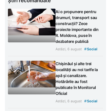
Știri recomandate
Ai o propunere pentru
drumuri, transport sau
construcții? Zece
proiecte importante din
R. Moldova, puse în
dezbatere publică
#
Astăzi, 6 august
Social
Chișinăul și alte trei
localități au noi tarife la
apă și canalizare.
Hotărârile au fost
publicate în Monitorul
Oficial
#
Astăzi, 6 august
Social