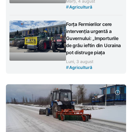
Marți, 4 august
#
Agricultură
Forța Fermierilor cere
intervenția urgentă a
Guvernului: „Importurile
de grâu ieftin din Ucraina
pot distruge piața
Luni, 3 august
#
Agricultură