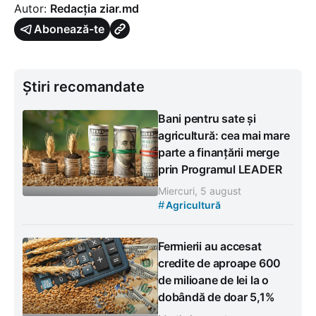
Autor:
Redacția ziar.md
Abonează-te
Știri recomandate
Bani pentru sate și
agricultură: cea mai mare
parte a finanțării merge
prin Programul LEADER
Miercuri, 5 august
#
Agricultură
Fermierii au accesat
credite de aproape 600
de milioane de lei la o
dobândă de doar 5,1%