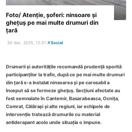
Foto/ Atenție, șoferi: ninsoare și
ghețuș pe mai multe drumuri din
țară
#
30 dec. 2025, 12:31
Social
Drumarii și autoritățile recomandă prudență sporită
participanților la trafic, după ce pe mai multe drumuri
din țară s-a instalat ninsoarea și pe carosabil a
început să se formeze ghețuș. Secțiuni afectate au
fost semnalate în Cantemir, Basarabeasca, Ocnița,
Comrat, Călărași și alte regiuni, iar echipele de
intervenție tratează drumurile cu material
antiderapant acolo unde situația o impune.