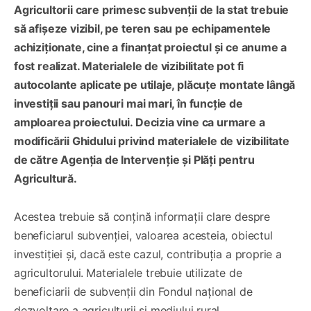
Agricultorii care primesc subvenții de la stat trebuie
să afișeze vizibil, pe teren sau pe echipamentele
achiziționate, cine a finanțat proiectul și ce anume a
fost realizat. Materialele de vizibilitate pot fi
autocolante aplicate pe utilaje, plăcuțe montate lângă
investiții sau panouri mai mari, în funcție de
amploarea proiectului. Decizia vine ca urmare a
modificării Ghidului privind materialele de vizibilitate
de către Agenția de Intervenție și Plăți pentru
Agricultură.
Acestea trebuie să conțină informații clare despre
beneficiarul subvenției, valoarea acesteia, obiectul
investiției și, dacă este cazul, contribuția a proprie a
agricultorului.
Materialele trebuie utilizate de
beneficiarii de subvenții din Fondul național de
dezvoltare a agriculturii și mediului rural.