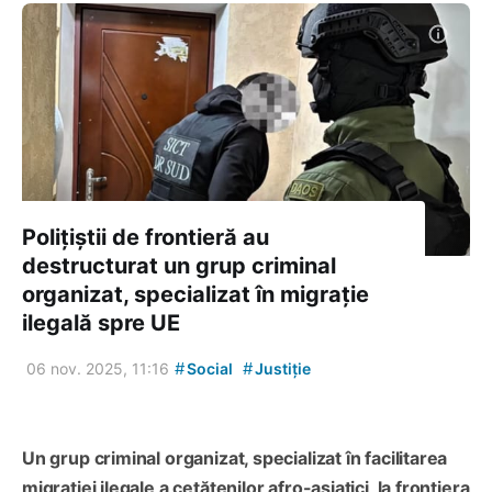
Polițiștii de frontieră au
destructurat un grup criminal
organizat, specializat în migrație
ilegală spre UE
#
#
06 nov. 2025, 11:16
Social
Justiție
Un grup criminal organizat, specializat în facilitarea
migrației ilegale a cetățenilor afro-asiatici, la frontiera