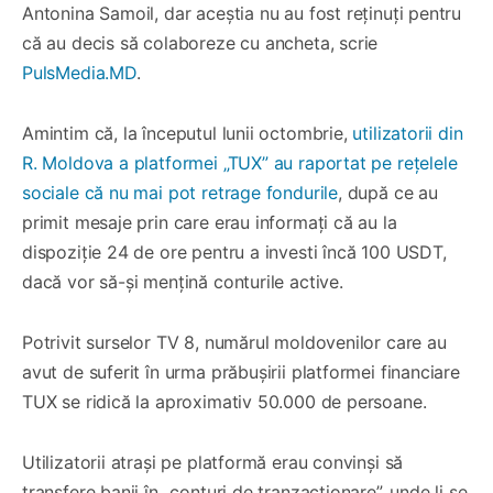
Antonina Samoil, dar aceștia nu au fost reținuți pentru
că au decis să colaboreze cu ancheta, scrie
PulsMedia.MD
.
Amintim că, la începutul lunii octombrie,
utilizatorii din
R. Moldova a platformei „TUX” au raportat pe rețelele
sociale că nu mai pot retrage fondurile
, după ce au
primit mesaje prin care erau informați că au la
dispoziție 24 de ore pentru a investi încă 100 USDT,
dacă vor să-și mențină conturile active.
Potrivit surselor TV 8, numărul moldovenilor care au
avut de suferit în urma prăbușirii platformei financiare
TUX se ridică la aproximativ 50.000 de persoane.
Utilizatorii atrași pe platformă erau convinși să
transfere banii în „conturi de tranzacționare”, unde li se