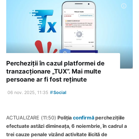
Percheziții în cazul platformei de
tranzacționare „TUX”. Mai multe
persoane ar fi fost reținute
#
06 nov. 2025, 11:35
Social
ACTUALIZARE (11:50)
Poliția
confirmă
perchezițiile
efectuate astăzi dimineața, 6 noiembrie, în cadrul a
trei cauze penale vizând activitate ilicită de