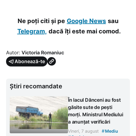
Ne poți citi și pe
Google News
sau
Telegram,
dacă îți este mai comod.
Autor:
Victoria Romaniuc
Abonează-te
Știri recomandate
În lacul Dănceni au fost
găsite sute de pești
morți. Ministrul Mediului
a anunțat verificări
#
Vineri, 7 august
Mediu