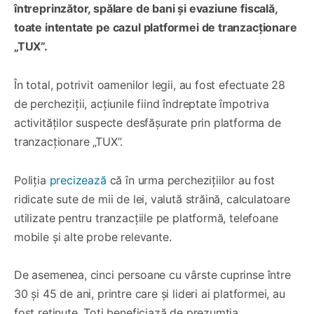
întreprinzător, spălare de bani și evaziune fiscală,
toate intentate pe cazul platformei de tranzacționare
„TUX”.
În total, potrivit oamenilor legii, au fost efectuate 28
de percheziții, acțiunile fiind îndreptate împotriva
activităților suspecte desfășurate prin platforma de
tranzacționare „TUX”.
Poliția
precizează
că în urma perchezițiilor au fost
ridicate sute de mii de lei, valută străină, calculatoare
utilizate pentru tranzacțiile pe platformă, telefoane
mobile și alte probe relevante.
De asemenea, cinci persoane cu vârste cuprinse între
30 și 45 de ani, printre care și lideri ai platformei, au
fost reținute. Toți beneficiază de prezumția