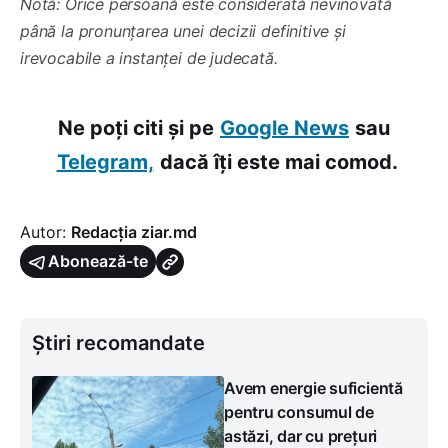
Notă: Orice persoană este considerată nevinovată
până la pronunțarea unei decizii definitive și
irevocabile a instanței de judecată.
Ne poți citi și pe
Google News
sau
Telegram,
dacă îți este mai comod.
Autor:
Redacția ziar.md
Abonează-te
Știri recomandate
Avem energie suficientă
pentru consumul de
astăzi, dar cu prețuri