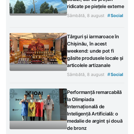
ridicate pe piețele externe
#
Sâmbătă, 8 august
Social
Târguri și iarmaroace în
Chișinău, în acest
weekend: unde pot fi
găsite produsele locale și
articolele artizanale
#
Sâmbătă, 8 august
Social
Performanță remarcabilă
la Olimpiada
Internațională de
Inteligență Artificială: o
medalie de argint și două
de bronz