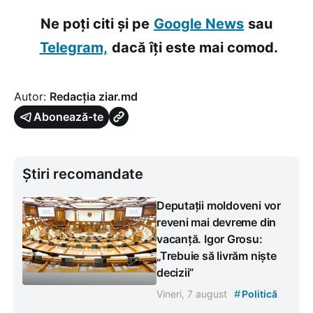
Ne poți citi și pe
Google News
sau
Telegram,
dacă îți este mai comod.
Autor:
Redacția ziar.md
Abonează-te
Știri recomandate
Deputații moldoveni vor
reveni mai devreme din
vacanță. Igor Grosu:
„Trebuie să livrăm niște
decizii”
#
Vineri, 7 august
Politică