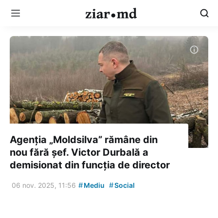
Agenția „Moldsilva” rămâne din
nou fără șef. Victor Durbală a
demisionat din funcția de director
#
#
06 nov. 2025, 11:56
Mediu
Social