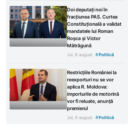
Doi deputați noi în
fracțiunea PAS. Curtea
Constituțională a validat
mandatele lui Roman
Roșca și Victor
Mătrăgună
#
Joi, 6 august
Politică
Restricțiile României la
reexporturi nu se vor
aplica R. Moldova:
importurile de motorină
vor fi reluate, anunță
premierul
#
Joi, 6 august
Politică