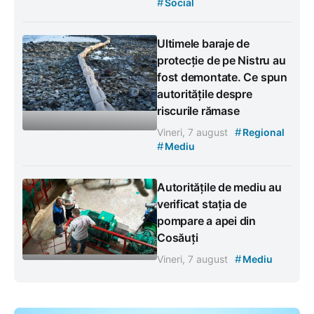
#
Social
Ultimele baraje de
protecție de pe Nistru au
fost demontate. Ce spun
autoritățile despre
riscurile rămase
#
Vineri, 7 august
Regional
#
Mediu
Autoritățile de mediu au
verificat stația de
pompare a apei din
Cosăuți
#
Vineri, 7 august
Mediu