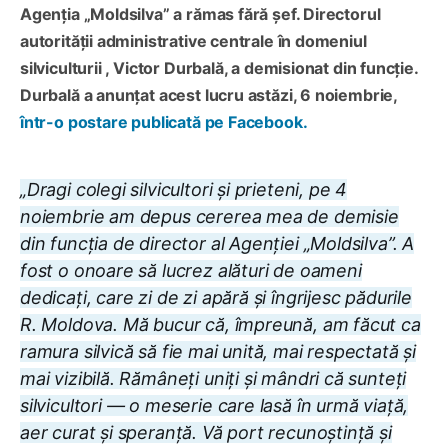
Agenția „Moldsilva” a rămas fără șef. Directorul
autorității administrative centrale în domeniul
silviculturii , Victor Durbală, a demisionat din funcție.
Durbală a anunțat acest lucru astăzi, 6 noiembrie,
într-o postare publicată pe Facebook.
„Dragi colegi silvicultori și prieteni, pe 4
noiembrie am depus cererea mea de demisie
din funcția de director al Agenției „Moldsilva”. A
fost o onoare să lucrez alături de oameni
dedicați, care zi de zi apără și îngrijesc pădurile
R. Moldova. Mă bucur că, împreună, am făcut ca
ramura silvică să fie mai unită, mai respectată și
mai vizibilă. Rămâneți uniți și mândri că sunteți
silvicultori — o meserie care lasă în urmă viață,
aer curat și speranță. Vă port recunoștință și