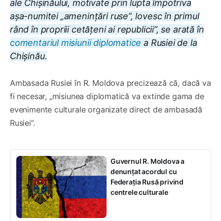
ale Chișinăului, motivate prin lupta împotriva
așa-numitei „amenințări ruse”, lovesc în primul
rând în propriii cetățeni ai republicii
”, se arată în
comentariul misiunii diplomatice
a Rusiei de la
Chișinău.
Ambasada Rusiei în R. Moldova precizează că, dacă va
fi necesar, „misiunea diplomatică va extinde gama de
evenimente culturale organizate direct de ambasadă
Rusiei”.
Guvernul R. Moldova a
denunțat acordul cu
Federația Rusă privind
centrele culturale