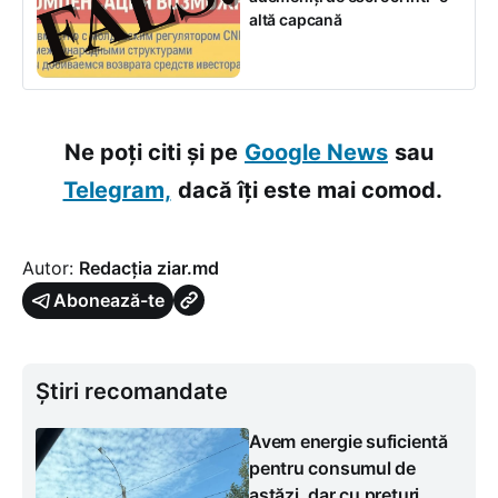
altă capcană
Ne poți citi și pe
Google News
sau
Telegram,
dacă îți este mai comod.
Autor:
Redacția ziar.md
Abonează-te
Știri recomandate
Avem energie suficientă
pentru consumul de
astăzi, dar cu prețuri