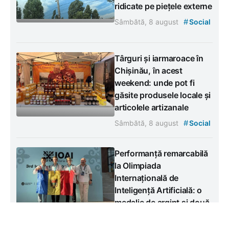
ridicate pe piețele externe
#
Sâmbătă, 8 august
Social
Târguri și iarmaroace în
Chișinău, în acest
weekend: unde pot fi
găsite produsele locale și
articolele artizanale
#
Sâmbătă, 8 august
Social
Performanță remarcabilă
la Olimpiada
Internațională de
Inteligență Artificială: o
medalie de argint și două
de bronz