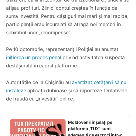
afișau profituri. Zilnic, contul creștea în funcție de
suma investită. Pentru câștiguri mai mari și mai rapide,
participanții erau încurajați să atragă noi membri în
schimbul unor „recompense”.
Pe 10 octombrie, reprezentanții Poliției au anunțat
inițierea un proces penal
privind activitatea suspectă
desfășurată în cadrul platformei.
Autoritățile de la Chișinău au
avertizat cetățenii să nu
instaleze
aplicații dubioase și să raporteze tentativele
de fraudă cu „investiții” online.
Moldovenii înșelați pe
platforma „TUX” sunt
ademeniți de escroci într-o