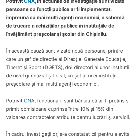
Potrivit
CNA
, în acțiunile de investigație sunt vizate
persoane cu funcții publice ar fi implementat,
împreună cu mai mulți agenți economici, o schemă
de trucare a achizițiilor publice în instituțiile de
învățământ preșcolar și școlar din Chișinău.
În această cauză sunt vizate nouă persoane, printre
care un șef de direcție al Direcției Generale Educație,
Tineret și Sport (DGETS), doi directori ai unor instituții
de nivel gimnazial și liceal, un șef al unei instituții
preșcolare și mai mulți agenți economici.
Potrivit
CNA
, funcționarii sunt bănuiți că ar fi pretins și
primit comisioane cuprinse între 10% și 15% din
valoarea contractelor atribuite pentru lucrări și servicii.
În cadrul investigațiilor, s-a constatat că pentru a evita