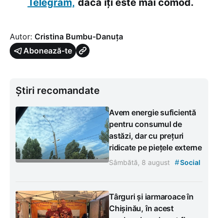
Telegram,
dacă îți este mai comod.
Autor:
Cristina Bumbu-Danuța
Abonează-te
Știri recomandate
Avem energie suficientă
pentru consumul de
astăzi, dar cu prețuri
ridicate pe piețele externe
#
Sâmbătă, 8 august
Social
Târguri și iarmaroace în
Chișinău, în acest