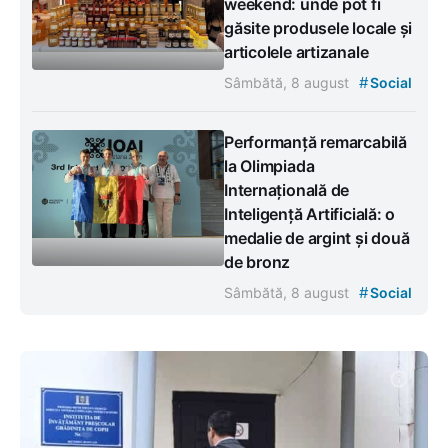
weekend: unde pot fi
găsite produsele locale și
articolele artizanale
#
Sâmbătă, 8 august
Social
Performanță remarcabilă
la Olimpiada
Internațională de
Inteligență Artificială: o
medalie de argint și două
de bronz
#
Sâmbătă, 8 august
Social