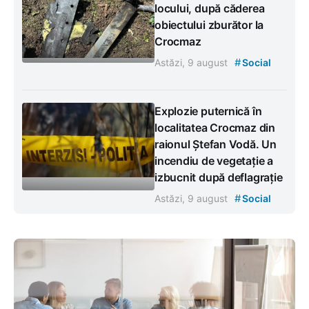
locului, după căderea
obiectului zburător la
Crocmaz
#
Astăzi, 9 august
Social
Explozie puternică în
localitatea Crocmaz din
raionul Ștefan Vodă. Un
incendiu de vegetație a
izbucnit după deflagrație
#
Astăzi, 9 august
Social