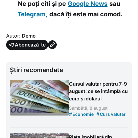
Ne poți citi și pe
Google News
sau
Telegram,
dacă îți este mai comod.
Autor:
Demo
Abonează-te
Știri recomandate
Cursul valutar pentru 7-9
august: ce se întâmplă cu
euro și dolarul
Sâmbătă, 8 august
#
#
Economie
Curs valutar
Piața imobiliară din