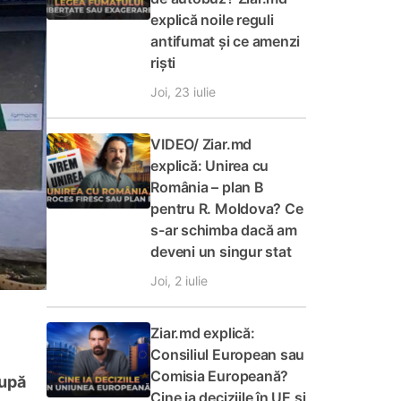
explică noile reguli
antifumat și ce amenzi
riști
Joi, 23 iulie
VIDEO/ Ziar.md
explică: Unirea cu
România – plan B
pentru R. Moldova? Ce
s-ar schimba dacă am
deveni un singur stat
Joi, 2 iulie
Ziar.md explică:
Consiliul European sau
Comisia Europeană?
după
Cine ia deciziile în UE și