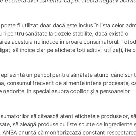
pe etichetă avertismentul că pot afecta negativ activi
 poate fi utilizat doar dacă este inclus în lista celor adm
uri pentru sănătate la dozele stabilite, dacă există o
izarea acestuia nu induce în eroare consumatorul. Totod
ți să indice clar pe etichete toți aditivii utilizați, fie p
 reprezintă un pericol pentru sănătate atunci când sunt
tea, consumul frecvent de alimente intens procesate, c
 nedorite, în special asupra copiilor și a persoanelor
umatorilor să citească atent etichetele produselor, s
ate, să aleagă produse cu liste scurte de ingrediente ș
ată. ANSA anunță că monitorizează constant respectare