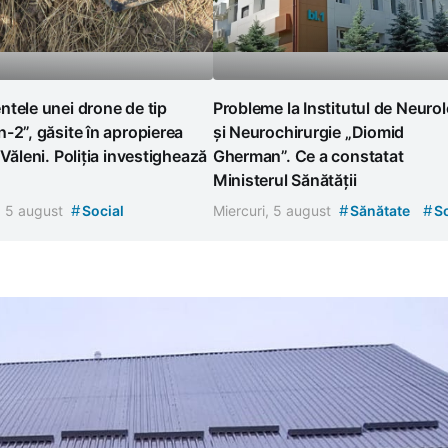
tele unei drone de tip
Probleme la Institutul de Neuro
-2”, găsite în apropierea
și Neurochirurgie „Diomid
 Văleni. Poliția investighează
Gherman”. Ce a constatat
Ministerul Sănătății
#
#
#
, 5 august
Social
Miercuri, 5 august
Sănătate
So