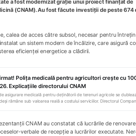
tate a fost modernizat grație unui proiect finanțat de
cină (CNAM). Au fost făcute investiții de peste 674 
ele, calea de acces către subsol, necesar pentru întreți
nstalat un sistem modern de încălzire, care asigură c
terea eficienței energetice a clădirii.
rmat! Polița medicală pentru agricultori crește cu 1
26. Explicațiile directorului CNAM
 de asigurare medicală pentru deținătorii de terenuri agricole se dublea
deși rămâne sub valoarea reală a costului serviciilor. Directorul Compan
ale de Asigurări în Medicină (CNAM), Ion Dodon, a explicat cine va fi
 și cine va fi scutit de plată. Conform formulelor legale, valoarea reală 
prezentanții CNAM au constatat că lucrările de renovare
ceselor-verbale de recepție a lucrărilor executate. Ner