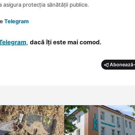
a asigura protecția sănătății publice.
pe
Telegram
Telegram,
dacă îți este mai comod.
Abonează-