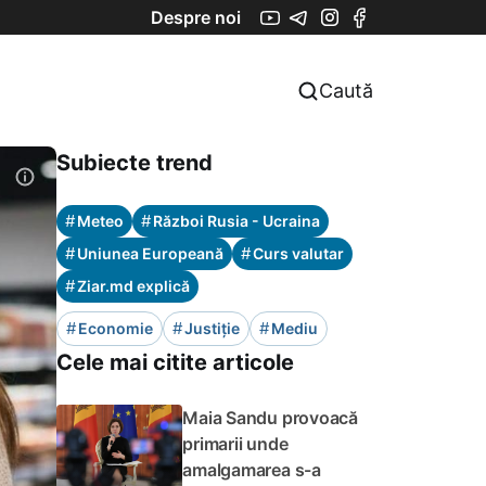
Despre noi
Caută
Subiecte trend
#
#
Meteo
Război Rusia - Ucraina
#
#
Uniunea Europeană
Curs valutar
#
Ziar.md explică
#
#
#
Economie
Justiție
Mediu
Cele mai citite articole
Maia Sandu provoacă
primarii unde
amalgamarea s-a