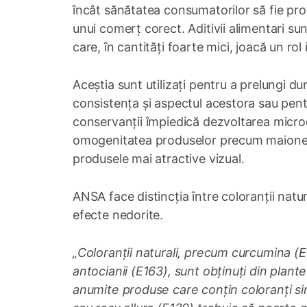
încât sănătatea consumatorilor să fie prot
unui comerț corect. Aditivii alimentari s
care, în cantități foarte mici, joacă un r
Aceștia sunt utilizați pentru a prelungi d
consistența și aspectul acestora sau pent
conservanții împiedică dezvoltarea microor
omogenitatea produselor precum maioneza 
produsele mai atractive vizual.
ANSA face distincția între coloranții natura
efecte nedorite.
„Coloranții naturali, precum curcumina (E
antocianii (E163), sunt obținuți din plante 
anumite produse care conțin coloranți sin