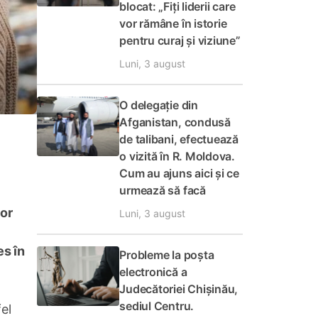
blocat: „Fiți liderii care
vor rămâne în istorie
pentru curaj și viziune”
Luni, 3 august
O delegație din
Afganistan, condusă
de talibani, efectuează
o vizită în R. Moldova.
Cum au ajuns aici și ce
urmează să facă
lor
Luni, 3 august
es în
Probleme la poșta
electronică a
Judecătoriei Chișinău,
sediul Centru.
el