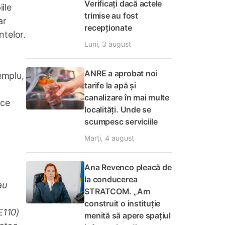
Verificați dacă actele
ile
trimise au fost
ar
recepționate
ntelor.
Luni, 3 august
ANRE a aprobat noi
emplu,
tarife la apă și
canalizare în mai multe
ace
localități. Unde se
scumpesc serviciile
Marți, 4 august
Ana Revenco pleacă de
la conducerea
au
STRATCOM. „Am
construit o instituție
E110)
menită să apere spațiul