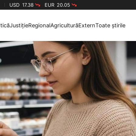
USD
17.38
EUR
20.05
itică
Justiție
Regional
Agricultură
Extern
Toate știrile