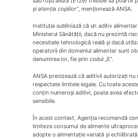
sau roșu allura (E129) trebuie să poarte 
și atenția copiilor”
, menționează ANSA.
Instituția subliniază că un aditiv alimentar
Ministerul Sănătății, dacă nu prezintă risc
necesitate tehnologică reală și dacă util
operatorii din domeniul alimentar sunt obliga
denumirea lor, fie prin codul „E”.
ANSA precizează că aditivii autorizați nu
respectate limitele legale. Cu toate aces
conțin numeroși aditivi, poate avea efecte
sensibile.
În acest context, Agenția recomandă cons
limiteze consumul de alimente ultraproces
adopte o alimentație variată și echilibr