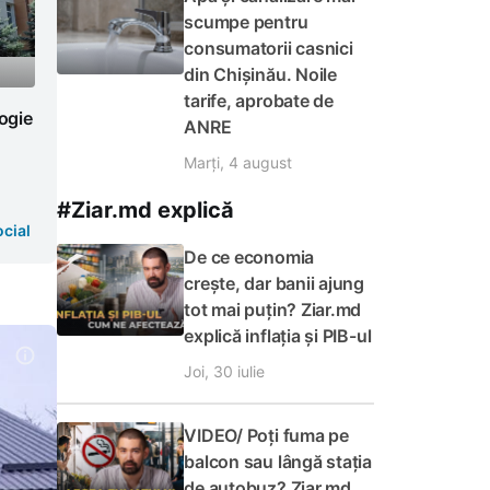
scumpe pentru
consumatorii casnici
din Chișinău. Noile
tarife, aprobate de
logie
ANRE
Marți, 4 august
#Ziar.md explică
cial
De ce economia
crește, dar banii ajung
tot mai puțin? Ziar.md
explică inflația și PIB-ul
Joi, 30 iulie
VIDEO/ Poți fuma pe
balcon sau lângă stația
de autobuz? Ziar.md