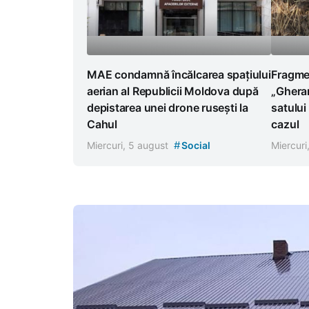
Fragmen
MAE condamnă încălcarea spațiului
„Gheran
aerian al Republicii Moldova după
satului
depistarea unei drone rusești la
cazul
Cahul
#
Miercuri
Miercuri, 5 august
Social