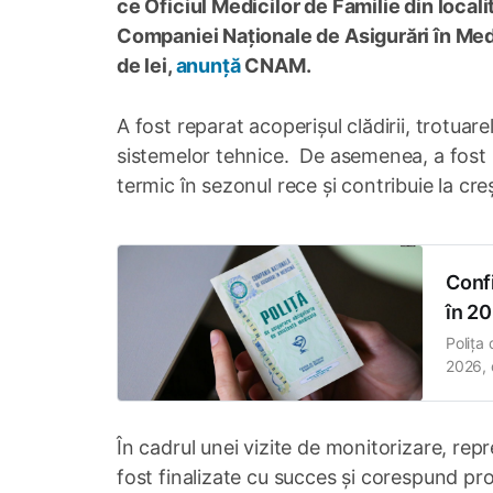
ce Oficiul Medicilor de Familie din locali
Companiei Naționale de Asigurări în Medi
de lei,
anunță
CNAM.
A fost reparat acoperișul clădirii, trotuar
sistemelor tehnice. De asemenea, a fost i
termic în sezonul rece și contribuie la creș
Confi
în 20
Polița
2026, 
Națion
afectat
În cadrul unei vizite de monitorizare, re
fost finalizate cu succes și corespund pro