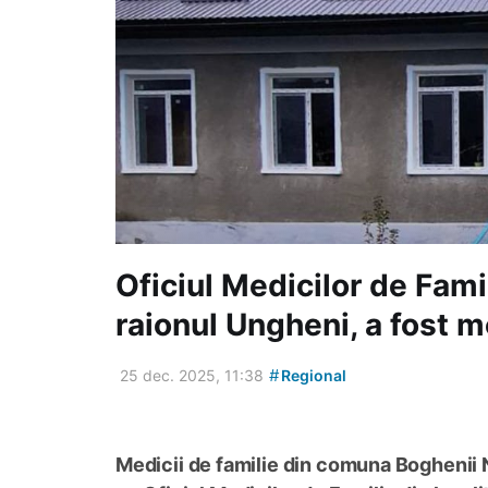
Oficiul Medicilor de Fami
raionul Ungheni, a fost 
#
25 dec. 2025, 11:38
Regional
Medicii de familie din comuna Boghenii N