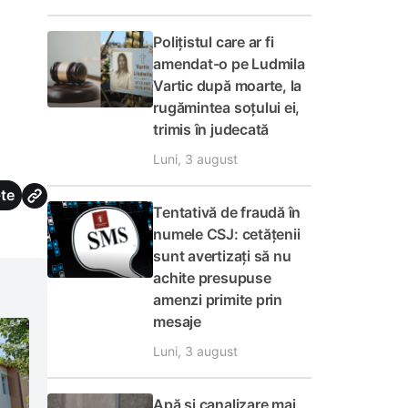
Polițistul care ar fi
amendat-o pe Ludmila
Vartic după moarte, la
rugămintea soțului ei,
trimis în judecată
Luni, 3 august
te
Tentativă de fraudă în
numele CSJ: cetățenii
sunt avertizați să nu
achite presupuse
amenzi primite prin
mesaje
Luni, 3 august
Apă și canalizare mai