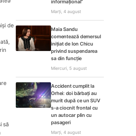
tatea
informațional”
Marți, 4 august
iși de
Maia Sandu
comentează demersul
ată,
inițiat de Ion Chicu
rin
privind suspendarea
sa din funcție
Miercuri, 5 august
are
Accident cumplit la
Orhei: doi bărbați au
murit după ce un SUV
s-a ciocnit frontal cu
un autocar plin cu
ă
pasageri
i să
a
Marți, 4 august