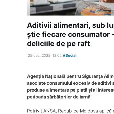
Aditivii alimentari, sub 
știe fiecare consumator -
deliciile de pe raft
#
25 dec. 2025, 12:02
Social
Agenția Națională pentru Siguranța Alim
asociate consumului excesiv de aditivi al
produse alimentare pe piață și al interes
perioada sărbătorilor de iarnă.
Potrivit ANSA, Republica Moldova aplică nor