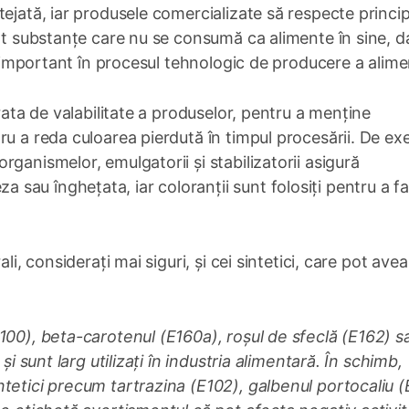
ejată, iar produsele comercializate să respecte principi
unt substanțe care nu se consumă ca alimente în sine, d
ol important în procesul tehnologic de producere a alime
urata de valabilitate a produselor, pentru a menține
ru a reda culoarea pierdută în timpul procesării. De ex
ganismelor, emulgatorii și stabilizatorii asigură
sau înghețata, iar coloranții sunt folosiți pentru a f
li, considerați mai siguri, și cei sintetici, care pot avea
100), beta-carotenul (E160a), roșul de sfeclă (E162) s
și sunt larg utilizați în industria alimentară. În schimb,
tetici precum tartrazina (E102), galbenul portocaliu (