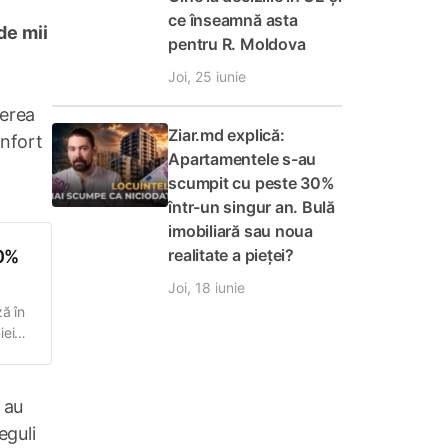
ce înseamnă asta
de mii
pentru R. Moldova
Joi, 25 iunie
nerea
Ziar.md explică:
onfort
Apartamentele s-au
scumpit cu peste 30%
într-un singur an. Bulă
imobiliară sau noua
realitate a pieței?
00%
Joi, 18 iunie
ză în
iei
a
 au
eguli