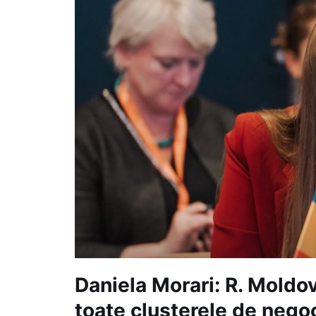
Daniela Morari: R. Moldo
toate clusterele de negoc