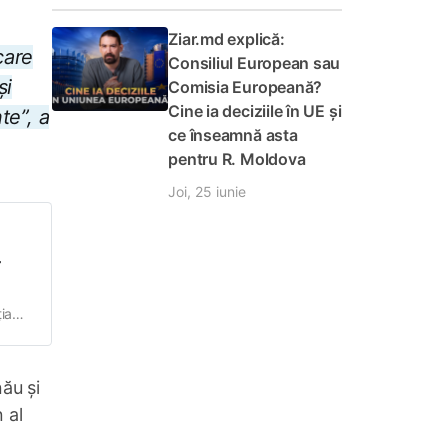
Ziar.md explică:
care
Consiliul European sau
și
Comisia Europeană?
Cine ia deciziile în UE și
te”, a
ce înseamnă asta
pentru R. Moldova
Joi, 25 iunie
r
ia
-
ă,
ău și
 al