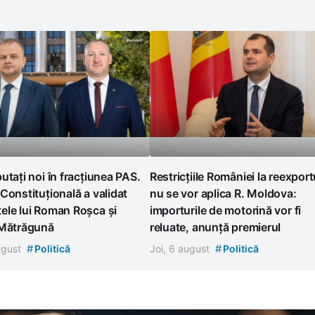
utați noi în fracțiunea PAS.
Restricțiile României la reexport
Constituțională a validat
nu se vor aplica R. Moldova:
ele lui Roman Roșca și
importurile de motorină vor fi
 Mătrăgună
reluate, anunță premierul
#
#
august
Politică
Joi, 6 august
Politică