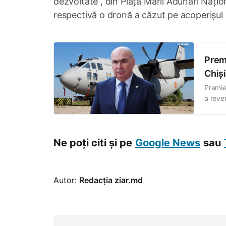
dezvoltate”, din Piața Marii Adunări Națion
respectivă o dronă a căzut pe acoperișul 
Premi
Chiși
Premier
a reven
de pes
Moldov
Ne poți citi și pe
Google News
sau
Autor:
Redacția ziar.md