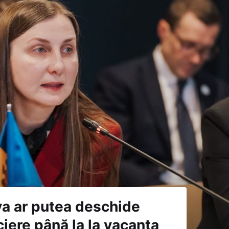
va ar putea deschide
iere până la la vacanța