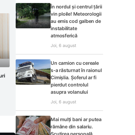
În nordul și centrul țării
vin ploile! Meteorologii
au emis cod galben de
instabilitate
atmosferică
Joi, 6 august
Un camion cu cereale
s-a răsturnat în raionul
uri
Cimișlia. Șoferul ar fi
pierdut controlul
asupra volanului
Joi, 6 august
Mai mulți bani ar putea
rămâne din salariu.
Scutirea personală