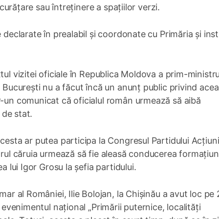
 curățare sau întreținere a spațiilor verzi.
declarate în prealabil și coordonate cu Primăria și insti
ul vizitei oficiale în Republica Moldova a prim-ministru
a București nu a făcut încă un anunț public privind ace
tr-un comunicat că oficialul român urmează să aibă
 de stat.
cesta ar putea participa la Congresul Partidului Acțiunii
drul căruia urmează să fie aleasă conducerea formațiuni
a lui Igor Grosu la șefia partidului.
mar al României, Ilie Bolojan, la Chișinău a avut loc pe
 evenimentul național „Primării puternice, localități