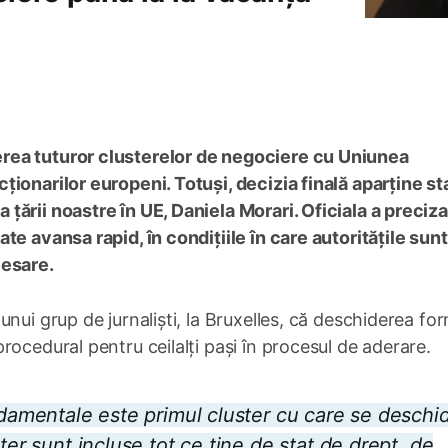
rea tuturor clusterelor de negociere cu Uniunea
ionarilor europeni. Totuși, decizia finală aparține st
ării noastre în UE, Daniela Morari. Oficiala a preciza
e avansa rapid, în condițiile în care autoritățile sunt
cesare.
nui grup de jurnaliști, la Bruxelles, că deschiderea fo
ocedural pentru ceilalți pași în procesul de aderare.
ndamentale este primul cluster cu care se deschid
ter sunt incluse tot ce ține de stat de drept, de