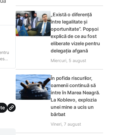
iua
„Există o diferență
între legalitate și
oportunitate”. Popșoi
explică de ce au fost
eliberate vizele pentru
delegația afgană
entru
resa
Miercuri, 5 august
În pofida riscurilor,
oamenii continuă să
intre în Marea Neagră.
La Koblevo, explozia
unei mine a ucis un
te
bărbat
Vineri, 7 august