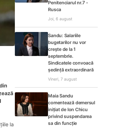
Penitenciarul nr.7 -
Rusca
Joi, 6 august
Sandu: Salariile
bugetarilor nu vor
crește de la 1
septembrie.
Sindicatele convoacă
ședință extraordinară
Vineri, 7 august
din
izează
Maia Sandu
l
comentează demersul
inițiat de Ion Chicu
privind suspendarea
sa din funcție
iile la