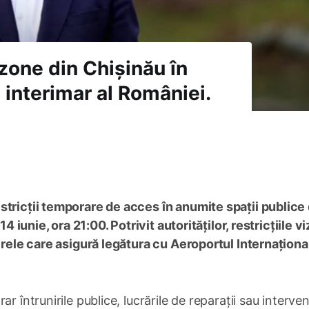
zone din Chișinău în
i interimar al României.
stricții temporare de acces în anumite spații publice 
14 iunie, ora 21:00. Potrivit autorităților, restricțiile v
terele care asigură legătura cu Aeroportul Internaționa
 întrunirile publice, lucrările de reparații sau intervenț