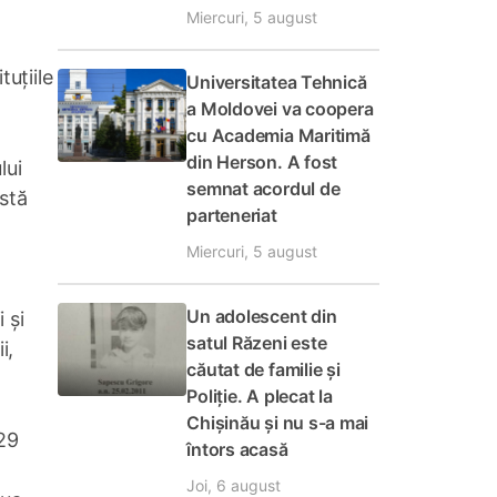
Miercuri, 5 august
tuțiile
Universitatea Tehnică
a Moldovei va coopera
cu Academia Maritimă
din Herson. A fost
lui
semnat acordul de
astă
parteneriat
Miercuri, 5 august
Un adolescent din
 și
satul Răzeni este
i,
căutat de familie și
Poliție. A plecat la
Chișinău și nu s-a mai
 29
întors acasă
Joi, 6 august