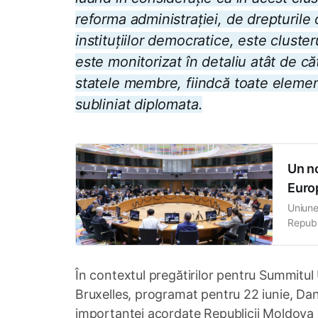
reforma administrației, de drepturile 
instituțiilor democratice, este cluste
este monitorizat în detaliu atât de c
statele membre, fiindcă toate element
subliniat diplomata.
Un no
Euro
Uniune
Republ
comună
„Valor
Cristi
În contextul pregătirilor pentru Summitul
Bruxelles, programat pentru 22 iunie, Dan
importanței acordate Republicii Moldova