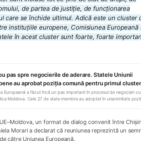
omului, de partea de justiție, de funcționarea
rul care se închide ultimul. Adică este un cluster 
ătre instituțiile europene, Comisiunea Europeană 
ele în acest cluster sunt foarte, foarte importan
u pas spre negocierile de aderare. Statele Uniunii
pene au aprobat poziția comună pentru primul cluste
a Europeană a făcut încă un pas important în procesul de negocieri cu
ica Moldova. Cele 27 de state membre au adoptat în unanimitate poziț
 de negocieri pentru deschiderea oficială a primului grup de capitole 
i fundamentale”, a anunțat viceprim-ministra pentru Integrare European
na Gherasimov. Acest cluster stă
 UE–Moldova, un format de dialog convenit între Chișin
iela Morari a declarat că reuniunea reprezintă un semn
 de către Uniunea Europeană.