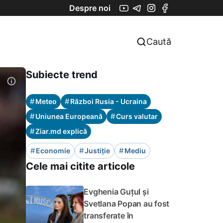
Despre noi
Caută
Subiecte trend
#
#
Meteo
Război Rusia - Ucraina
#
#
Uniunea Europeană
Curs valutar
#
Ziar.md explică
#
#
#
Economie
Justiție
Mediu
Cele mai citite articole
Evghenia Guțul și
Svetlana Popan au fost
transferate în