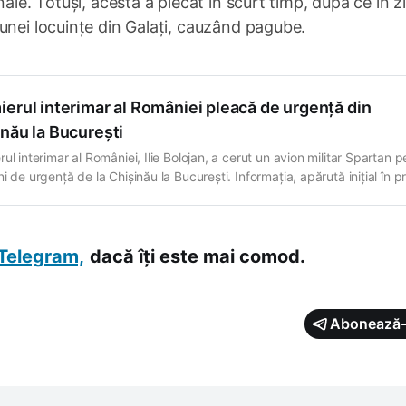
ale. Totuși, acesta a plecat în scurt timp, după ce în z
unei locuințe din Galați, cauzând pagube.
erul interimar al României pleacă de urgență din
nău la București
ul interimar al României, Ilie Bolojan, a cerut un avion militar Spartan p
i de urgență de la Chișinău la București. Informația, apărută inițial în p
te Prut, a fost confirmată de purtătoarea de cuvânt a Guvernului R.
a, Daniela Crudu. Surse din Guvernul României au declarat pentru
Telegram,
dacă îți este mai comod.
Abonează-