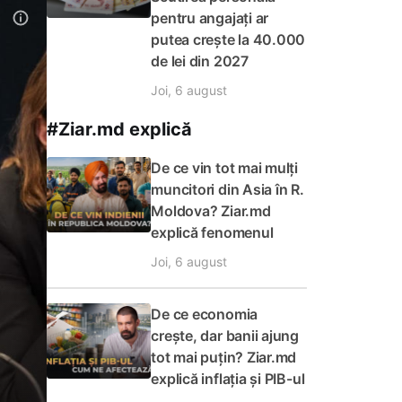
pentru angajați ar
putea crește la 40.000
de lei din 2027
Joi, 6 august
#Ziar.md explică
De ce vin tot mai mulți
muncitori din Asia în R.
Moldova? Ziar.md
explică fenomenul
Joi, 6 august
De ce economia
crește, dar banii ajung
tot mai puțin? Ziar.md
explică inflația și PIB-ul