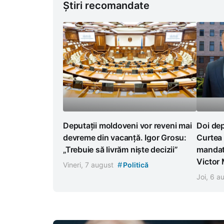
Știri recomandate
Deputații moldoveni vor reveni mai
Doi dep
devreme din vacanță. Igor Grosu:
Curtea 
„Trebuie să livrăm niște decizii”
mandat
Victor
#
Vineri, 7 august
Politică
Joi, 6 