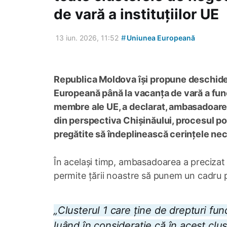
de vară a instituțiilor UE
#
13 iun. 2026, 11:52
Uniunea Europeană
Republica Moldova își propune deschide
Europeană până la vacanța de vară a funcț
membre ale UE, a declarat, ambasadoarea ț
din perspectiva Chișinăului, procesul poat
pregătite să îndeplinească cerințele ne
În același timp, ambasadoarea a precizat u
permite țării noastre să punem un cadru pr
„Clusterul 1 care ține de drepturi fu
luând în considerație că în acest clus