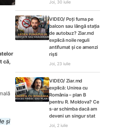
Joi, 30 iulie
VIDEO/ Poți fuma pe
balcon sau lângă stația
de autobuz? Ziar.md
explică noile reguli
antifumat și ce amenzi
atelor
riști
t că,
Joi, 23 iulie
VIDEO/ Ziar.md
explică: Unirea cu
rmală
România – plan B
pentru R. Moldova? Ce
s-ar schimba dacă am
deveni un singur stat
e și
Joi, 2 iulie