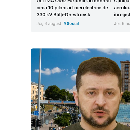
ULTIMA ORĂ: Furtunile au doborât
Canicul
circa 10 piloni ai liniei electrice de
aerului
330 kV Bălți-Dnestrovsk
înregist
#
Joi, 6 august
Social
Joi, 6 