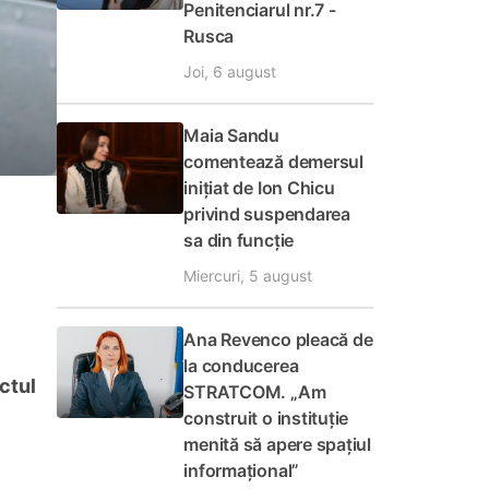
Penitenciarul nr.7 -
Rusca
Joi, 6 august
Maia Sandu
comentează demersul
inițiat de Ion Chicu
privind suspendarea
sa din funcție
Miercuri, 5 august
Ana Revenco pleacă de
la conducerea
ctul
STRATCOM. „Am
construit o instituție
menită să apere spațiul
informațional”