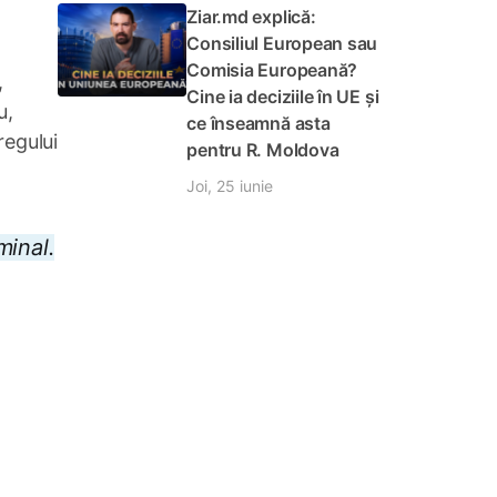
Ziar.md explică:
Consiliul European sau
Comisia Europeană?
,
Cine ia deciziile în UE și
u,
ce înseamnă asta
regului
pentru R. Moldova
Joi, 25 iunie
minal.