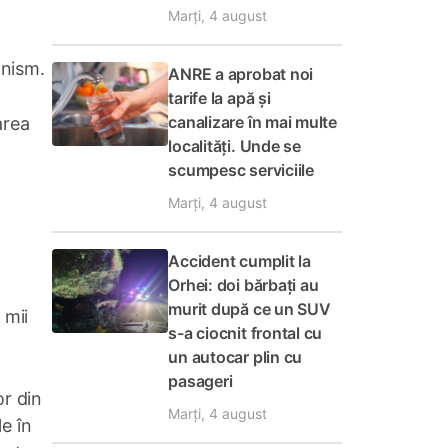
Marți, 4 august
banism.
ANRE a aprobat noi
tarife la apă și
canalizare în mai multe
area
localități. Unde se
scumpesc serviciile
Marți, 4 august
Accident cumplit la
Orhei: doi bărbați au
murit după ce un SUV
 mii
s-a ciocnit frontal cu
un autocar plin cu
pasageri
or din
Marți, 4 august
e în