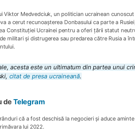
ui Viktor Medvedciuk, un politician ucrainean cunoscut
ova a cerut recunoașterea Donbasului ca parte a Rusiei
ea Constituției Ucrainei pentru a oferi țării statut neutr
e militari și distrugerea sau predarea către Rusia a înt
tului.
ale, acesta este un ultimatum din partea unui cri
ski,
citat de presa ucraineană
.
u de
Telegram
rânduri că a fost deschisă la negocieri și aduce aminte
primăvara lui 2022.