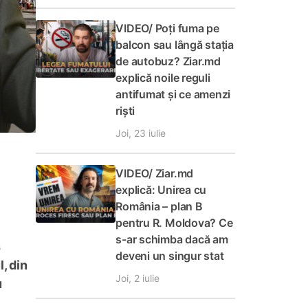
VIDEO/ Poți fuma pe
balcon sau lângă stația
de autobuz? Ziar.md
explică noile reguli
antifumat și ce amenzi
riști
Joi, 23 iulie
VIDEO/ Ziar.md
explică: Unirea cu
România – plan B
pentru R. Moldova? Ce
s-ar schimba dacă am
s
deveni un singur stat
, din
Joi, 2 iulie
u