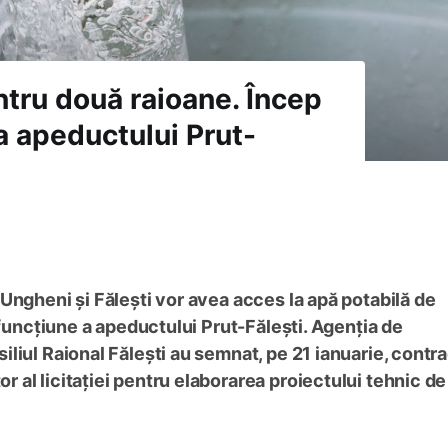
ntru două raioane. Încep
 a apeductului Prut-
Ungheni și Fălești vor avea acces la apă potabilă de
 funcțiune a apeductului Prut-Fălești. Agenția de
liul Raional Fălești au semnat, pe 21 ianuarie, contra
al licitației pentru elaborarea proiectului tehnic de