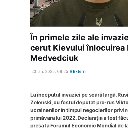
În primele zile ale invazi
cerut Kievului înlocuirea 
Medvedciuk
#
23 ian. 2025, 08:25
Extern
La începutul invaziei pe scară largă, Rus
Zelenski, cu fostul deputat pro-rus Vikt
ucrainenilor în timpul negocierilor privi
primăvara lui 2022. Declarația a fost făcu
presa la Forumul Economic Mondial de l