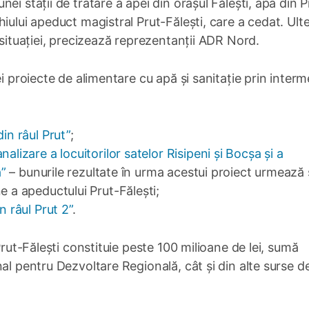
ei stații de tratare a apei din orașul Fălești, apa din P
iului apeduct magistral Prut-Fălești, care a cedat. Ulte
 situației, precizează reprezentanții ADR Nord.
i proiecte de alimentare cu apă și sanitație prin interm
in râul Prut”
;
alizare a locuitorilor satelor Risipeni și Bocșa și a
ă”
– bunurile rezultate în urma acestui proiect urmează 
e a apeductului Prut-Fălești;
n râul Prut 2”
.
Prut-Fălești constituie peste 100 milioane de lei, sumă
al pentru Dezvoltare Regională, cât și din alte surse d