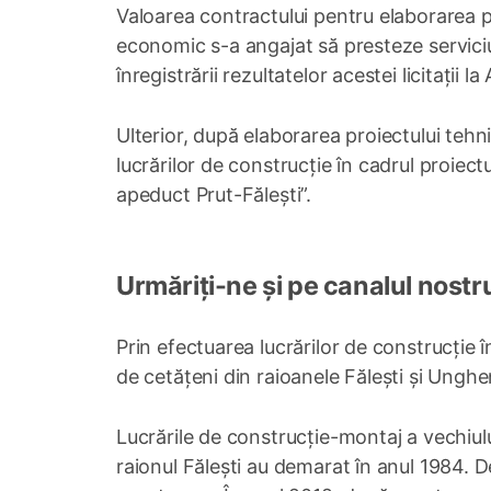
Valoarea contractului pentru elaborarea pr
economic s-a angajat să presteze serviciu
înregistrării rezultatelor acestei licitații l
Ulterior, după elaborarea proiectului tehn
lucrărilor de construcție în cadrul proiect
apeduct Prut-Fălești”.
Urmăriți-ne și pe canalul nostr
Prin efectuarea lucrărilor de construcție î
de cetățeni din raioanele Fălești și Unghe
Lucrările de construcție-montaj a vechiului
raionul Fălești au demarat în anul 1984. D