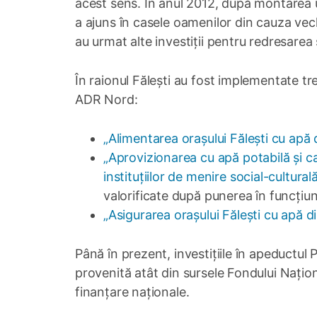
acest sens. În anul 2012, după montarea un
a ajuns în casele oamenilor din cauza vech
au urmat alte investiții pentru redresarea
În raionul Fălești au fost implementate tre
ADR Nord:
„Alimentarea orașului Fălești cu apă d
„Aprovizionarea cu apă potabilă și can
instituțiilor de menire social-cultural
valorificate după punerea în funcțiun
„Asigurarea orașului Fălești cu apă di
Până în prezent, investițiile în apeductul 
provenită atât din sursele Fondului Națion
finanțare naționale.