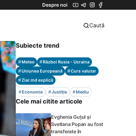
Despre noi
Caută
Subiecte trend
#
#
Meteo
Război Rusia - Ucraina
#
#
Uniunea Europeană
Curs valutar
#
Ziar.md explică
#
#
#
Economie
Justiție
Mediu
Cele mai citite articole
Evghenia Guțul și
Svetlana Popan au fost
transferate în