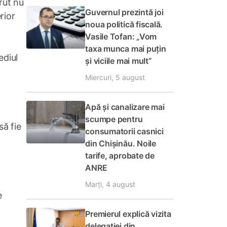
rut nu
Guvernul prezintă joi
rior
noua politică fiscală.
Vasile Tofan: „Vom
taxa munca mai puțin
ediul
și viciile mai mult”
Miercuri, 5 august
Apă și canalizare mai
scumpe pentru
să fie
consumatorii casnici
din Chișinău. Noile
tarife, aprobate de
ANRE
Marți, 4 august
e
Premierul explică vizita
delegației din