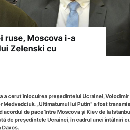
ei ruse, Moscova i-a
lui Zelenski cu
ia a cerut înlocuirea președintelui Ucrainei, Volodimir
or Medvedciuk. „Ultimatumul lui Putin” a fost transmi
nd acordul de pace între Moscova și Kiev de la Istanbul
tă de președintele Ucrainei, în cadrul unei întâlniri c
a Davos.