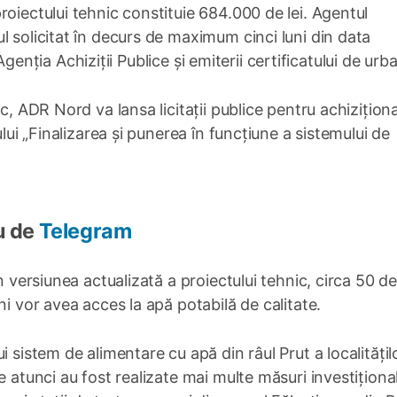
oiectului tehnic constituie 684.000 de lei. Agentul
l solicitat în decurs de maximum cinci luni din data
a Agenția Achiziții Publice și emiterii certificatului de ur
ic, ADR Nord va lansa licitații publice pentru achizițion
ului „Finalizarea și punerea în funcțiune a sistemului de
u de
Telegram
n versiunea actualizată a proiectului tehnic, circa 50 de
ni vor avea acces la apă potabilă de calitate.
 sistem de alimentare cu apă din râul Prut a localitățil
e atunci au fost realizate mai multe măsuri investițional