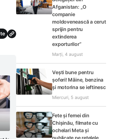
Afganistan: „O
companie
moldovenească a cerut
sprijin pentru
te
extinderea
exporturilor”
Marți, 4 august
Vești bune pentru
șoferi! Mâine, benzina
și motorina se ieftinesc
Miercuri, 5 august
Fete și femei din
Chișinău, filmate cu
ochelari Meta și
publicate pe rețelele