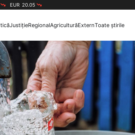
EUR
20.05
itică
Justiție
Regional
Agricultură
Extern
Toate știrile