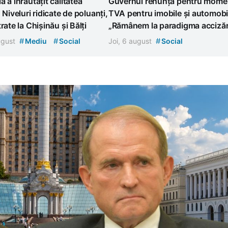
a a înrăutățit calitatea
Guvernul renunță pentru momen
. Niveluri ridicate de poluanți,
TVA pentru imobile și automobi
rate la Chișinău și Bălți
„Rămânem la paradigma accizări
#
#
#
august
Mediu
Social
Joi, 6 august
Social