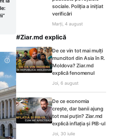
t la
sociale. Poliția a inițiat
le:
verificări
i”
Marți, 4 august
#Ziar.md explică
De ce vin tot mai mulți
muncitori din Asia în R.
Moldova? Ziar.md
explică fenomenul
Joi, 6 august
De ce economia
crește, dar banii ajung
tot mai puțin? Ziar.md
explică inflația și PIB-ul
Joi, 30 iulie