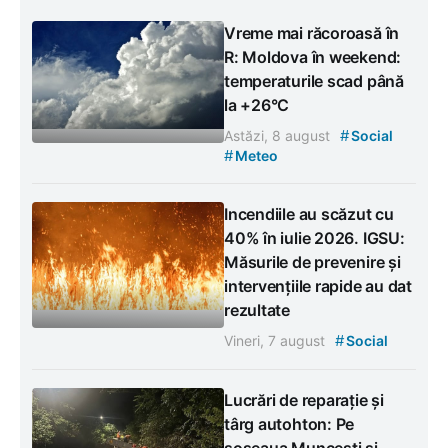
Vreme mai răcoroasă în
R: Moldova în weekend:
temperaturile scad până
la +26°C
#
Astăzi, 8 august
Social
#
Meteo
Incendiile au scăzut cu
40% în iulie 2026. IGSU:
Măsurile de prevenire și
intervențiile rapide au dat
rezultate
#
Vineri, 7 august
Social
Lucrări de reparație și
târg autohton: Pe
șoseaua Muncești și