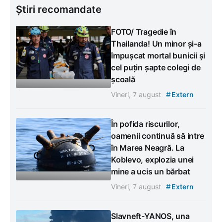
Știri recomandate
FOTO/ Tragedie în
Thailanda! Un minor și-a
împușcat mortal bunicii și
cel puțin șapte colegi de
școală
#
Vineri, 7 august
Extern
În pofida riscurilor,
oamenii continuă să intre
în Marea Neagră. La
Koblevo, explozia unei
mine a ucis un bărbat
#
Vineri, 7 august
Extern
Slavneft-YANOS, una