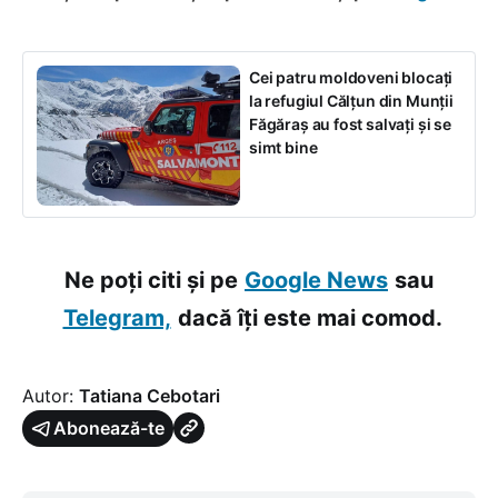
Cei patru moldoveni blocaţi
la refugiul Călţun din Munţii
Făgăraş au fost salvați și se
simt bine
Ne poți citi și pe
Google News
sau
Telegram,
dacă îți este mai comod.
Autor:
Tatiana Cebotari
Abonează-te