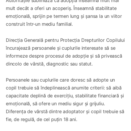
Autoritățile subliniază că adopția înseamnă mult mai
mult decât a oferi un acoperiș. Înseamnă stabilitate
emoțională, sprijin pe termen lung și șansa la un viitor
construit într-un mediu familial.
Direcția Generală pentru Protecția Drepturilor Copilului
încurajează persoanele și cuplurile interesate să se
informeze despre procesul de adopție și să privească
dincolo de vârstă, diagnostic sau statut.
Persoanele sau cuplurile care doresc să adopte un
copil trebuie să îndeplinească anumite criterii: să aibă
capacitate deplină de exercițiu, stabilitate financiară și
emoțională, să ofere un mediu sigur și grijuliu.
Diferența de vârstă dintre adoptator și copil trebuie să
fie, de regulă, de cel puțin 18 ani.