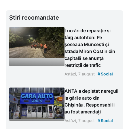
Știri recomandate
Lucrări de reparație și
târg autohton: Pe
șoseaua Muncești și
strada Miron Costin din
capitală se anunță
restricții de trafic
#
Astăzi, 7 august
Social
ANTA a depistat nereguli
la gările auto din
Chișinău. Responsabilii
au fost amendați
#
Astăzi, 7 august
Social