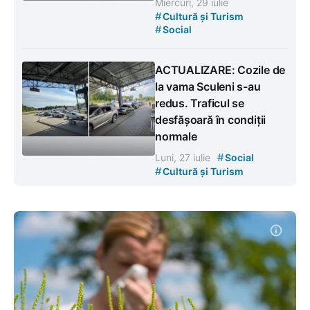
Miercuri, 29 iulie
#
Cultură și Turism
#
Social
ACTUALIZARE: Cozile de
la vama Sculeni s-au
redus. Traficul se
desfășoară în condiții
normale
#
Luni, 27 iulie
Social
#
Cultură și Turism