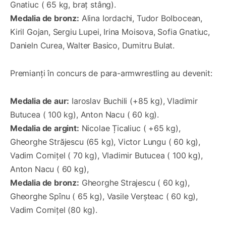
Gnatiuc ( 65 kg, braț stâng).
Medalia de bronz:
Alina Iordachi, Tudor Bolbocean,
Kiril Gojan, Sergiu Lupei, Irina Moisova, Sofia Gnatiuc,
Danieln Curea, Walter Basico, Dumitru Bulat.
Premianți în concurs de para-armwrestling au devenit:
Medalia de aur:
Iaroslav Buchili (+85 kg), Vladimir
Butucea ( 100 kg), Anton Nacu ( 60 kg).
Medalia de argint:
Nicolae Țicaliuc ( +65 kg),
Gheorghe Străjescu (65 kg), Victor Lungu ( 60 kg),
Vadim Cornițel ( 70 kg), Vladimir Butucea ( 100 kg),
Anton Nacu ( 60 kg),
Medalia de bronz:
Gheorghe Strajescu ( 60 kg),
Gheorghe Spînu ( 65 kg), Vasile Verșteac ( 60 kg),
Vadim Cornițel (80 kg).