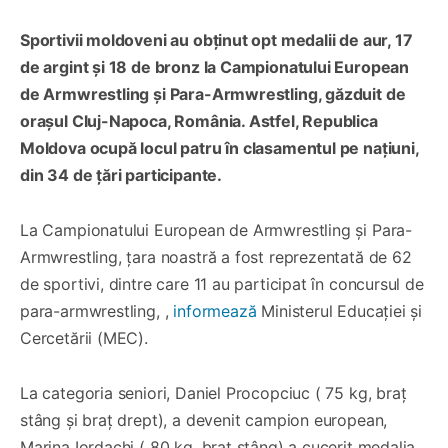
Sportivii moldoveni au obținut opt medalii de aur, 17
de argint și 18 de bronz la Campionatului European
de Armwrestling și Para-Armwrestling, găzduit de
orașul Cluj-Napoca, România. Astfel, Republica
Moldova ocupă locul patru în clasamentul pe națiuni,
din 34 de țări participante.
La Campionatului European de Armwrestling și Para-
Armwrestling, țara noastră a fost reprezentată de 62
de sportivi, dintre care 11 au participat în concursul de
para-armwrestling, ,
informează
Ministerul Educației și
Cercetării (MEC).
La categoria seniori, Daniel Procopciuc ( 75 kg, braț
stâng și braț drept), a devenit campion european,
Marina Iordachi ( 80 kg, braț stâng) a cucerit medalia