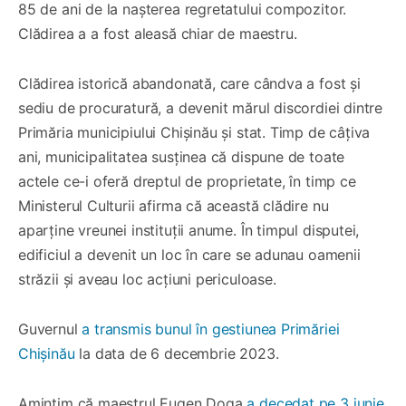
85 de ani de la nașterea regretatului compozitor.
Clădirea a a fost aleasă chiar de maestru.
Clădirea istorică abandonată, care cândva a fost și
sediu de procuratură, a devenit mărul discordiei dintre
Primăria municipiului Chișinău și stat. Timp de câțiva
ani, municipalitatea susținea că dispune de toate
actele ce-i oferă dreptul de proprietate, în timp ce
Ministerul Culturii afirma că această clădire nu
aparține vreunei instituții anume. În timpul disputei,
edificiul a devenit un loc în care se adunau oamenii
străzii și aveau loc acțiuni periculoase.
Guvernul
a transmis bunul în gestiunea Primăriei
Chișinău
la data de 6 decembrie 2023.
Amintim că maestrul Eugen Doga
a decedat pe 3 iunie