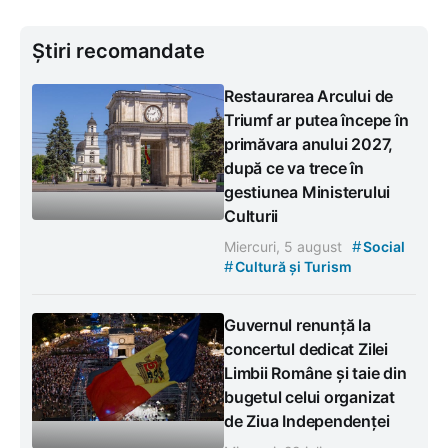
Știri recomandate
Restaurarea Arcului de
Triumf ar putea începe în
primăvara anului 2027,
după ce va trece în
gestiunea Ministerului
Culturii
#
Miercuri, 5 august
Social
#
Cultură și Turism
Guvernul renunță la
concertul dedicat Zilei
Limbii Române și taie din
bugetul celui organizat
de Ziua Independenței