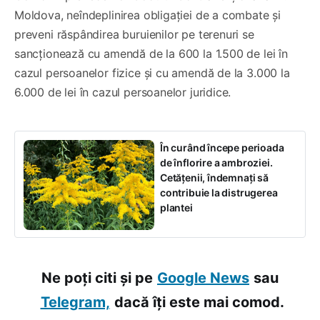
Moldova, neîndeplinirea obligației de a combate și
preveni răspândirea buruienilor pe terenuri se
sancționează cu amendă de la 600 la 1.500 de lei în
cazul persoanelor fizice și cu amendă de la 3.000 la
6.000 de lei în cazul persoanelor juridice.
În curând începe perioada
de înflorire a ambroziei.
Cetățenii, îndemnați să
contribuie la distrugerea
plantei
Ne poți citi și pe
Google News
sau
Telegram,
dacă îți este mai comod.