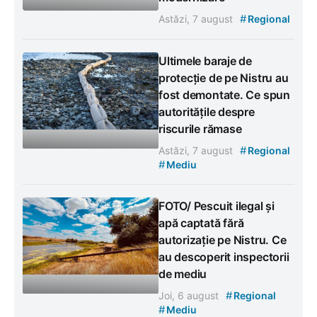
#
Astăzi, 7 august
Regional
Ultimele baraje de
protecție de pe Nistru au
fost demontate. Ce spun
autoritățile despre
riscurile rămase
#
Astăzi, 7 august
Regional
#
Mediu
FOTO/ Pescuit ilegal și
apă captată fără
autorizație pe Nistru. Ce
au descoperit inspectorii
de mediu
#
Joi, 6 august
Regional
#
Mediu