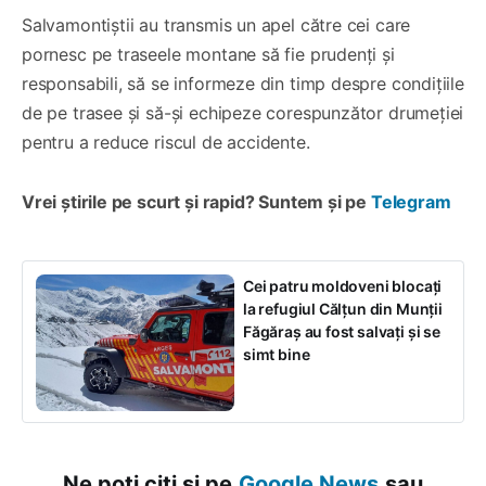
Salvamontiștii au transmis un apel către cei care
pornesc pe traseele montane să fie prudenți și
responsabili, să se informeze din timp despre condițiile
de pe trasee și să-și echipeze corespunzător drumeției
pentru a reduce riscul de accidente.
Vrei știrile pe scurt și rapid? Suntem și pe
Telegram
Cei patru moldoveni blocaţi
la refugiul Călţun din Munţii
Făgăraş au fost salvați și se
simt bine
Ne poți citi și pe
Google News
sau