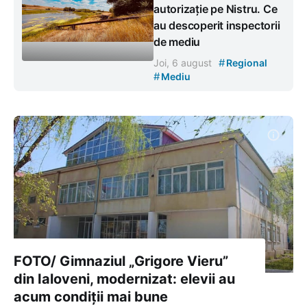
autorizație pe Nistru. Ce
au descoperit inspectorii
de mediu
#
Joi, 6 august
Regional
#
Mediu
FOTO/ Gimnaziul „Grigore Vieru”
din Ialoveni, modernizat: elevii au
acum condiții mai bune