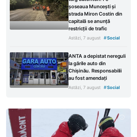
șoseaua Muncești și
strada Miron Costin din
capitală se anunță
restricții de trafic
#
Astăzi, 7 august
Social
ANTA a depistat nereguli
la gările auto din
Chișinău. Responsabilii
au fost amendați
#
Astăzi, 7 august
Social