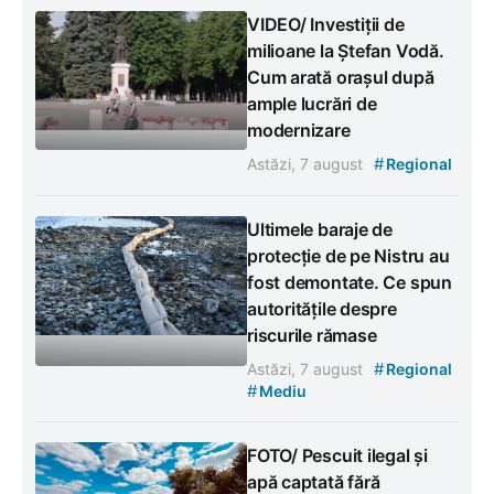
VIDEO/ Investiții de
milioane la Ștefan Vodă.
Cum arată orașul după
ample lucrări de
modernizare
#
Astăzi, 7 august
Regional
Ultimele baraje de
protecție de pe Nistru au
fost demontate. Ce spun
autoritățile despre
riscurile rămase
#
Astăzi, 7 august
Regional
#
Mediu
FOTO/ Pescuit ilegal și
apă captată fără