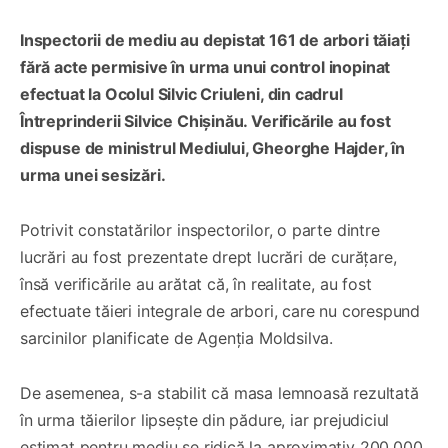
Inspectorii de mediu au depistat 161 de arbori tăiați
fără acte permisive în urma unui control inopinat
efectuat la Ocolul Silvic Criuleni, din cadrul
Întreprinderii Silvice Chișinău. Verificările au fost
dispuse de ministrul Mediului, Gheorghe Hajder, în
urma unei sesizări.
Potrivit constatărilor inspectorilor, o parte dintre
lucrări au fost prezentate drept lucrări de curățare,
însă verificările au arătat că, în realitate, au fost
efectuate tăieri integrale de arbori, care nu corespund
sarcinilor planificate de Agenția Moldsilva.
De asemenea, s-a stabilit că masa lemnoasă rezultată
în urma tăierilor lipsește din pădure, iar prejudiciul
estimat pentru mediu se ridică la aproximativ 200.000