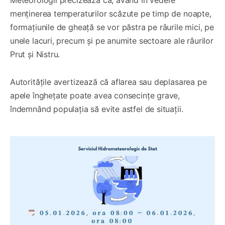
Meteorologii precizează că, având în vedere
menținerea temperaturilor scăzute pe timp de noapte,
formațiunile de gheață se vor păstra pe râurile mici, pe
unele lacuri, precum și pe anumite sectoare ale râurilor
Prut și Nistru.
Autoritățile avertizează că aflarea sau deplasarea pe
apele înghețate poate avea consecințe grave,
îndemnând populația să evite astfel de situații.