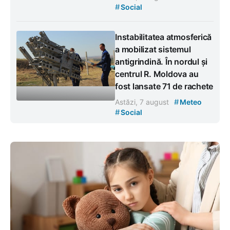
#
Social
Instabilitatea atmosferică
a mobilizat sistemul
antigrindină. În nordul și
centrul R. Moldova au
fost lansate 71 de rachete
#
Astăzi, 7 august
Meteo
#
Social