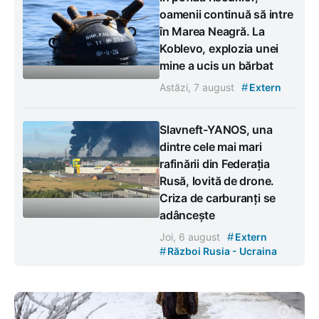
oamenii continuă să intre
în Marea Neagră. La
Koblevo, explozia unei
mine a ucis un bărbat
#
Astăzi, 7 august
Extern
Slavneft-YANOS, una
dintre cele mai mari
rafinării din Federația
Rusă, lovită de drone.
Criza de carburanți se
adâncește
#
Joi, 6 august
Extern
#
Război Rusia - Ucraina