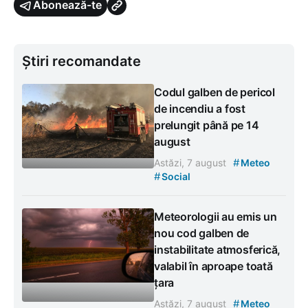
Abonează-te
Știri recomandate
Codul galben de pericol
de incendiu a fost
prelungit până pe 14
august
#
Astăzi, 7 august
Meteo
#
Social
Meteorologii au emis un
nou cod galben de
instabilitate atmosferică,
valabil în aproape toată
țara
#
Astăzi, 7 august
Meteo