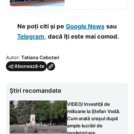
Ne poți citi și pe
Google News
sau
Telegram,
dacă îți este mai comod.
Autor:
Tatiana Cebotari
Abonează-te
Știri recomandate
VIDEO/ Investiții de
milioane la Ștefan Vodă.
Cum arată orașul după
ample lucrări de
modernizare