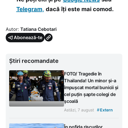
Telegram,
dacă îți este mai comod.
Autor:
Tatiana Cebotari
Abonează-te
Știri recomandate
FOTO/ Tragedie în
Thailanda! Un minor și-a
împușcat mortal bunicii și
cel puțin șapte colegi de
școală
#
Astăzi, 7 august
Extern
În pofida riscurilor,