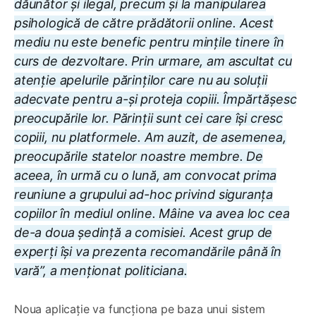
dăunător și ilegal, precum și la manipularea
psihologică de către prădătorii online. Acest
mediu nu este benefic pentru mințile tinere în
curs de dezvoltare. Prin urmare, am ascultat cu
atenție apelurile părinților care nu au soluții
adecvate pentru a-și proteja copiii. Împărtășesc
preocupările lor. Părinții sunt cei care își cresc
copiii, nu platformele. Am auzit, de asemenea,
preocupările statelor noastre membre. De
aceea, în urmă cu o lună, am convocat prima
reuniune a grupului ad-hoc privind siguranța
copiilor în mediul online. Mâine va avea loc cea
de-a doua ședință a comisiei. Acest grup de
experți își va prezenta recomandările până în
vară
”, a menționat politiciana
.
Noua aplicație va funcționa pe baza unui sistem