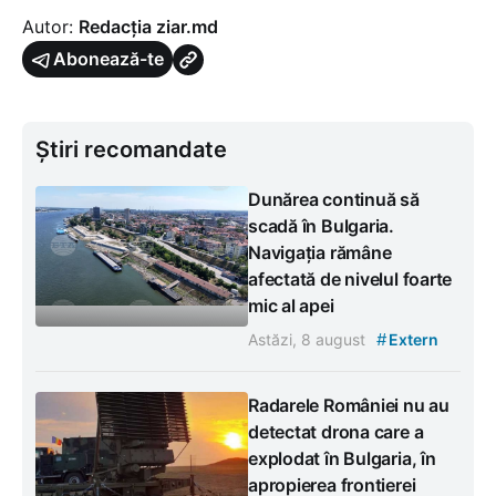
Autor:
Redacția ziar.md
Abonează-te
Știri recomandate
Dunărea continuă să
scadă în Bulgaria.
Navigația rămâne
afectată de nivelul foarte
mic al apei
#
Astăzi, 8 august
Extern
Radarele României nu au
detectat drona care a
explodat în Bulgaria, în
apropierea frontierei