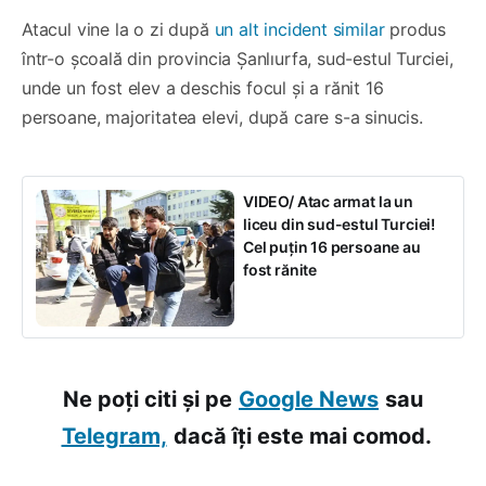
Atacul vine la o zi după
un alt incident similar
produs
într-o școală din provincia Șanlıurfa, sud-estul Turciei,
unde un fost elev a deschis focul și a rănit 16
persoane, majoritatea elevi, după care s-a sinucis.
VIDEO/ Atac armat la un
liceu din sud-estul Turciei!
Cel puțin 16 persoane au
fost rănite
Ne poți citi și pe
Google News
sau
Telegram,
dacă îți este mai comod.