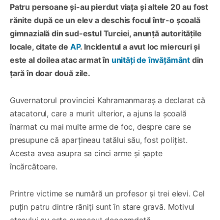
Patru persoane și-au pierdut viața și altele 20 au fost
rănite după ce un elev a deschis focul într-o școală
gimnazială din sud-estul Turciei, anunță autoritățile
locale, citate de
AP
. Incidentul a avut loc miercuri și
este al doilea atac armat în
unități de învățământ
din
țară în doar două zile.
Guvernatorul provinciei Kahramanmaraș a declarat că
atacatorul, care a murit ulterior, a ajuns la școală
înarmat cu mai multe arme de foc, despre care se
presupune că aparțineau tatălui său, fost polițist.
Acesta avea asupra sa cinci arme și șapte
încărcătoare.
Printre victime se numără un profesor și trei elevi. Cel
puțin patru dintre răniți sunt în stare gravă. Motivul
atacului nu este cunoscut deocamdată.