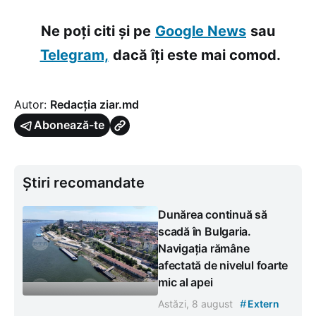
Ne poți citi și pe
Google News
sau
Telegram,
dacă îți este mai comod.
Autor:
Redacția ziar.md
Abonează-te
Știri recomandate
Dunărea continuă să
scadă în Bulgaria.
Navigația rămâne
afectată de nivelul foarte
mic al apei
#
Astăzi, 8 august
Extern