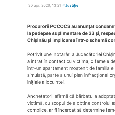
#
30 apr. 2026, 13:21
Justiție
Procurorii PCCOCS au anunțat condamnare
la pedepse suplimentare de 23 și, respec
Chișinău și implicarea într-o schemă c
Potrivit unei hotărâri a Judecătoriei Chiș
a intrat în contact cu victima, o femeie d
într-un apartament moștenit de familia ei. 
simulată, parte a unui plan infracțional 
inițiale a locuinței.
Anchetatorii afirmă că bărbatul a adoptat 
victimă, cu scopul de a obține controlul 
complice, ar fi încercat să determine fem