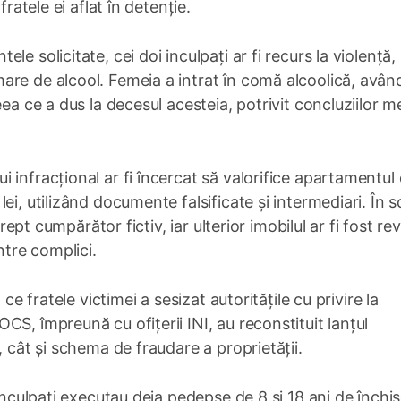
fratele ei aflat în detenție.
e solicitate, cei doi inculpați ar fi recurs la violență,
are de alcool. Femeia a intrat în comă alcoolică, avân
eea ce a dus la decesul acesteia, potrivit concluziilor 
 infracțional ar fi încercat să valorifice apartamentul
ei, utilizând documente falsificate și intermediari. În
drept cumpărător fictiv, iar ulterior imobilul ar fi fost r
ntre complici.
ce fratele victimei a sesizat autoritățile cu privire la
S, împreună cu ofițerii INI, au reconstituit lanțul
, cât și schema de fraudare a proprietății.
 inculpați executau deja pedepse de 8 și 18 ani de închi