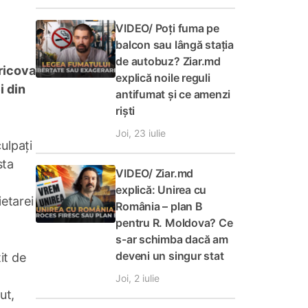
VIDEO/ Poți fuma pe
balcon sau lângă stația
de autobuz? Ziar.md
ricova
explică noile reguli
i din
antifumat și ce amenzi
riști
Joi, 23 iulie
ulpați
sta
VIDEO/ Ziar.md
explică: Unirea cu
etarei
România – plan B
pentru R. Moldova? Ce
s-ar schimba dacă am
deveni un singur stat
it de
Joi, 2 iulie
ut,