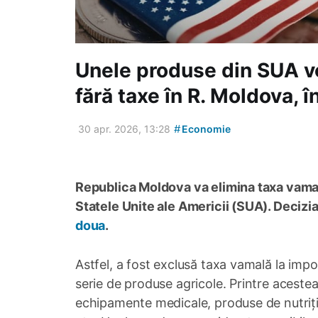
Unele produse din SUA vo
fără taxe în R. Moldova, î
#
30 apr. 2026, 13:28
Economie
Republica Moldova va elimina taxa vamal
Statele Unite ale Americii (SUA). Decizia
doua
.
Astfel, a fost exclusă taxa vamală la impo
serie de produse agricole. Printre aceste
echipamente medicale, produse de nutriție