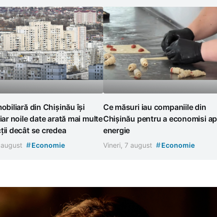
mobiliară din Chișinău își
Ce măsuri iau companiile din
 iar noile date arată mai multe
Chișinău pentru a economisi ap
ții decât se credea
energie
#
#
7 august
Economie
Vineri, 7 august
Economie