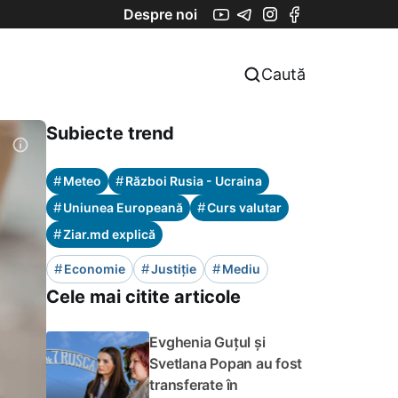
Despre noi
Caută
Subiecte trend
#
#
Meteo
Război Rusia - Ucraina
#
#
Uniunea Europeană
Curs valutar
#
Ziar.md explică
#
#
#
Economie
Justiție
Mediu
Cele mai citite articole
Evghenia Guțul și
Svetlana Popan au fost
transferate în