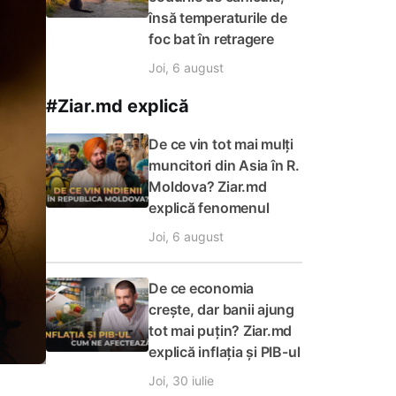
însă temperaturile de
foc bat în retragere
Joi, 6 august
#Ziar.md explică
De ce vin tot mai mulți
muncitori din Asia în R.
Moldova? Ziar.md
explică fenomenul
Joi, 6 august
De ce economia
crește, dar banii ajung
tot mai puțin? Ziar.md
explică inflația și PIB-ul
Joi, 30 iulie