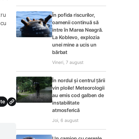
tru
În pofida riscurilor,
oamenii continuă să
 cu
intre în Marea Neagră.
La Koblevo, explozia
unei mine a ucis un
bărbat
Vineri, 7 august
În nordul și centrul țării
vin ploile! Meteorologii
au emis cod galben de
te
instabilitate
atmosferică
Joi, 6 august
Un camion cu cereale