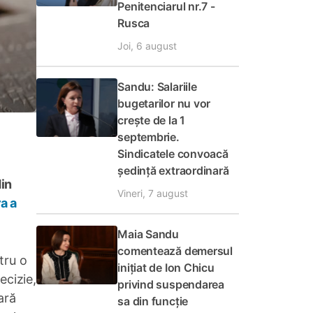
Penitenciarul nr.7 -
Rusca
Joi, 6 august
Sandu: Salariile
bugetarilor nu vor
crește de la 1
septembrie.
Sindicatele convoacă
ședință extraordinară
in
Vineri, 7 august
a a
Maia Sandu
comentează demersul
tru o
inițiat de Ion Chicu
ecizie,
privind suspendarea
ară
sa din funcție