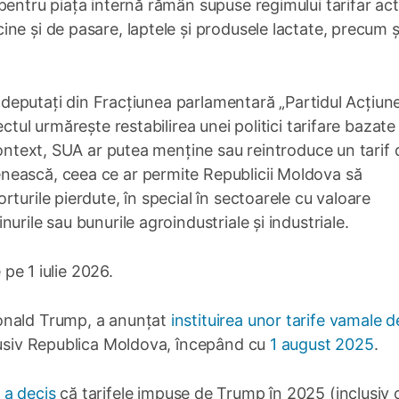
pentru piața internă rămân supuse regimului tarifar act
ne și de pasare, laptele și produsele lactate, precum ș
e deputați din Fracțiunea parlamentară „Partidul Acțiune
ctul urmărește restabilirea unei politici tarifare bazate
context, SUA ar putea menține sau reintroduce un tarif 
nească, ceea ce ar permite Republicii Moldova să
turile pierdute, în special în sectoarele cu valoare
urile sau bunurile agroindustriale și industriale.
 pe 1 iulie 2026.
onald Trump, a anunțat
instituirea unor tarife vamale 
lusiv Republica Moldova, începând cu
1 august 2025
.
a decis
că tarifele impuse de Trump în 2025 (inclusiv 