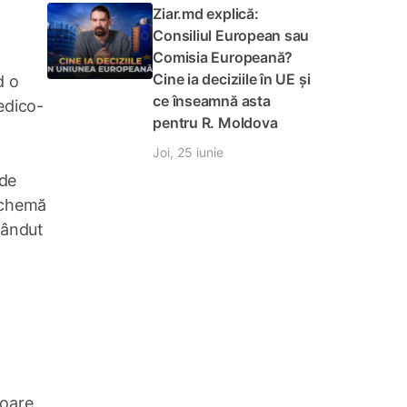
Ziar.md explică:
Consiliul European sau
Comisia Europeană?
Cine ia deciziile în UE și
d o
ce înseamnă asta
medico-
pentru R. Moldova
Joi, 25 iunie
 de
 schemă
evândut
soare