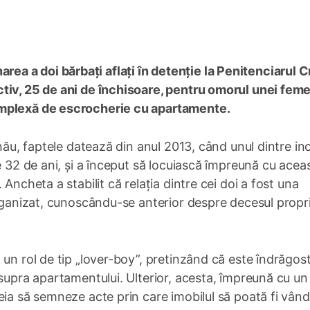
a a doi bărbați aflați în detenție la Penitenciarul C
tiv, 25 de ani de închisoare, pentru omorul unei feme
omplexă de escrocherie cu apartamente.
inău, faptele datează din anul 2013, când unul dintre inc
e 32 de ani, și a început să locuiască împreună cu acea
Ancheta a stabilit că relația dintre cei doi a fost una
organizat, cunoscându-se anterior despre decesul propri
un rol de tip „lover-boy”, pretinzând că este îndrăgost
asupra apartamentului. Ulterior, acesta, împreună cu un
eia să semneze acte prin care imobilul să poată fi vând