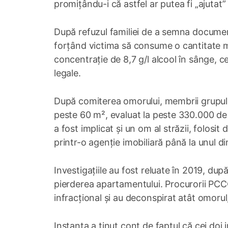
promițându-i că astfel ar putea fi „ajutat” 
După refuzul familiei de a semna documentel
forțând victima să consume o cantitate m
concentrație de 8,7 g/l alcool în sânge, c
legale.
După comiterea omorului, membrii grupului
peste 60 m², evaluat la peste 330.000 de l
a fost implicat și un om al străzii, folosit 
printr-o agenție imobiliară până la unul di
Investigațiile au fost reluate în 2019, după 
pierderea apartamentului. Procurorii PCCOC
infracțional și au deconspirat atât omorul
Instanța a ținut cont de faptul că cei doi