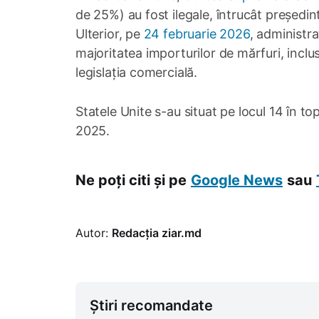
de 25%) au fost ilegale, întrucât președint
Ulterior, pe
24 februarie 2026
, administr
majoritatea importurilor de mărfuri, incl
legislația comercială.
Statele Unite s-au situat pe locul 14 în to
2025.
Ne poți citi și pe
Google News
sau
Autor:
Redacția ziar.md
Știri recomandate