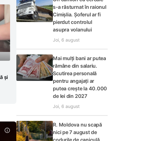
s-a răsturnat în raionul
Cimișlia. Șoferul ar fi
pierdut controlul
asupra volanului
Joi, 6 august
Mai mulți bani ar putea
rămâne din salariu.
Scutirea personală
ă și
pentru angajați ar
putea crește la 40.000
de lei din 2027
Joi, 6 august
R. Moldova nu scapă
nici pe 7 august de
codurile de caniculă,