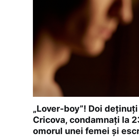
„Lover-boy”! Doi deținuți
Cricova, condamnați la 2
omorul unei femei și esc