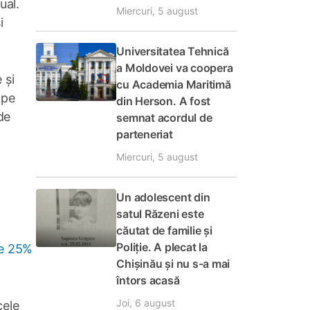
ual.
Miercuri, 5 august
i
Universitatea Tehnică
a Moldovei va coopera
 și
cu Academia Maritimă
 pe
din Herson. A fost
de
semnat acordul de
parteneriat
Miercuri, 5 august
Un adolescent din
satul Răzeni este
căutat de familie și
Poliție. A plecat la
de 25%
Chișinău și nu s-a mai
întors acasă
Joi, 6 august
cele