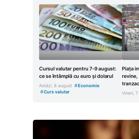
Cursul valutar pentru 7-9 august:
Piața i
ce se întâmplă cu euro și dolarul
revine,
tranzac
#
Astăzi, 8 august
Economie
#
Curs valutar
Vineri, 