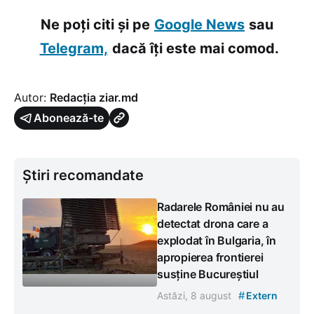
Ne poți citi și pe
Google News
sau
Telegram,
dacă îți este mai comod.
Autor:
Redacția ziar.md
Abonează-te
Știri recomandate
Radarele României nu au
detectat drona care a
explodat în Bulgaria, în
apropierea frontierei
susține Bucureștiul
#
Astăzi, 8 august
Extern