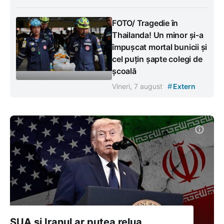
FOTO/ Tragedie în
Thailanda! Un minor și-a
împușcat mortal bunicii și
cel puțin șapte colegi de
școală
#
Vineri, 7 august
Extern
SUA și Iranul ar putea relua