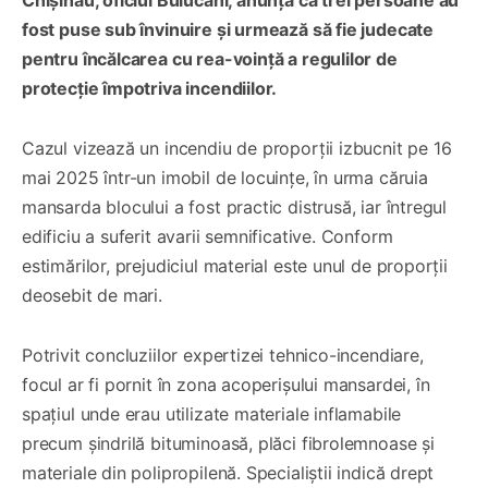
Chișinău, oficiul Buiucani, anunță că trei persoane au
fost puse sub învinuire și urmează să fie judecate
pentru încălcarea cu rea-voință a regulilor de
protecție împotriva incendiilor.
Cazul vizează un incendiu de proporții izbucnit pe 16
mai 2025 într-un imobil de locuințe, în urma căruia
mansarda blocului a fost practic distrusă, iar întregul
edificiu a suferit avarii semnificative. Conform
estimărilor, prejudiciul material este unul de proporții
deosebit de mari.
Potrivit concluziilor expertizei tehnico-incendiare,
focul ar fi pornit în zona acoperișului mansardei, în
spațiul unde erau utilizate materiale inflamabile
precum șindrilă bituminoasă, plăci fibrolemnoase și
materiale din polipropilenă. Specialiștii indică drept