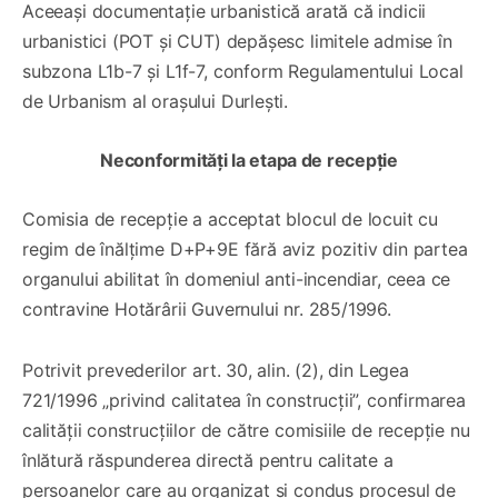
Aceeași documentație urbanistică arată că indicii
urbanistici (POT și CUT) depășesc limitele admise în
subzona L1b-7 și L1f-7, conform Regulamentului Local
de Urbanism al orașului Durlești.
Neconformități la etapa de recepție
Comisia de recepție a acceptat blocul de locuit cu
regim de înălțime D+P+9E fără aviz pozitiv din partea
organului abilitat în domeniul anti-incendiar, ceea ce
contravine Hotărârii Guvernului nr. 285/1996.
Potrivit prevederilor art. 30, alin. (2), din Legea
721/1996 „privind calitatea în construcții”, confirmarea
calității construcțiilor de către comisiile de recepție nu
înlătură răspunderea directă pentru calitate a
persoanelor care au organizat și condus procesul de