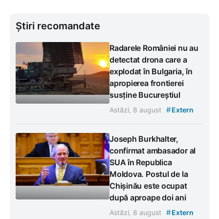
Știri recomandate
Radarele României nu au
detectat drona care a
explodat în Bulgaria, în
apropierea frontierei
susține Bucureștiul
#
Astăzi, 8 august
Extern
Joseph Burkhalter,
confirmat ambasador al
SUA în Republica
Moldova. Postul de la
Chișinău este ocupat
după aproape doi ani
#
Astăzi, 8 august
Extern