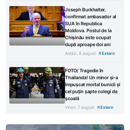
Joseph Burkhalter,
confirmat ambasador al
SUA în Republica
Moldova. Postul de la
Chișinău este ocupat
după aproape doi ani
#
Astăzi, 8 august
Extern
FOTO/ Tragedie în
Thailanda! Un minor și-a
împușcat mortal bunicii și
cel puțin șapte colegi de
școală
#
Vineri, 7 august
Extern