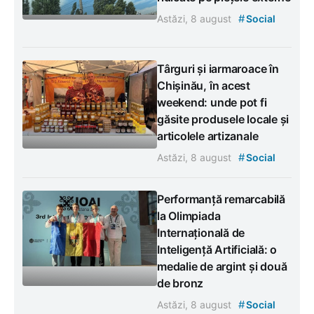
#
Astăzi, 8 august
Social
Târguri și iarmaroace în
Chișinău, în acest
weekend: unde pot fi
găsite produsele locale și
articolele artizanale
#
Astăzi, 8 august
Social
Performanță remarcabilă
la Olimpiada
Internațională de
Inteligență Artificială: o
medalie de argint și două
de bronz
#
Astăzi, 8 august
Social