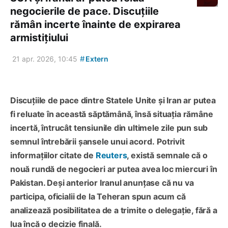
negocierile de pace. Discuțiile
rămân incerte înainte de expirarea
armistițiului
#
21 apr. 2026, 10:45
Extern
Discuțiile de pace dintre Statele Unite și Iran ar putea
fi reluate în această săptămână, însă situația rămâne
incertă, întrucât tensiunile din ultimele zile pun sub
semnul întrebării șansele unui acord.
Potrivit
informațiilor citate de
Reuters
, există semnale că o
nouă rundă de negocieri ar putea avea loc miercuri în
Pakistan. Deși anterior Iranul anunțase că nu va
participa, oficialii de la Teheran spun acum că
analizează posibilitatea de a trimite o delegație, fără a
lua încă o decizie finală.