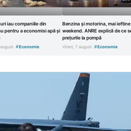
ri iau companiile din
Benzina și motorina, mai ieftine
u pentru a economisi apă și
weekend. ANRE explică de ce s
e
prețurile la pompă
#
#
7 august
Economie
Vineri, 7 august
Economie