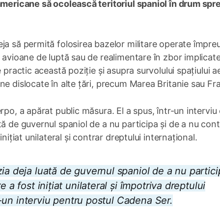
americane să ocolească teritoriul spaniol în drum spr
ja să permită folosirea bazelor militare operate împre
 avioane de luptă sau de realimentare în zbor implicate
 practic această poziție și asupra survolului spațiului a
ne dislocate în alte țări, precum Marea Britanie sau Fr
rpo, a apărat public măsura. El a spus, într-un interviu
ă de guvernul spaniol de a nu participa și de a nu cont
nițiat unilateral și contrar dreptului internațional.
ia deja luată de guvernul spaniol de a nu partici
 a fost inițiat unilateral și împotriva dreptului
ntr-un interviu pentru postul Cadena Ser.