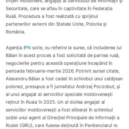
ofițeri moldoveni, angajați ai Serviciului de Informații și
Securitate, care se aflau în captivitate în Federația
Rusă. Procedura a fost realizată cu sprijinul
partenerilor externi din Statele Unite, Polonia și
România.
Agenția
IPN
scrie, cu referire la surse, că includerea lui
Bălan în acest proces a fost solicitată de partea rusă,
negocierile pentru această operațiune începând în
perioada februarie-martie 2026. Potrivit sursei citate,
Alexandru Bălan a fost cedat în schimbul unui cetățean
polonez, presupus a fi jurnalistul Andrzej Poczobut, și
al unui angajat al serviciilor speciale moldovenești
reținut în Rusia în 2025. Un al doilea angajat al
serviciilor moldovenești a fost eliberat în schimbul
soției unui agent al Direcției Principale de Informații a
Rusiei (GRU), care fusese deținută în Penitenciarul nr.