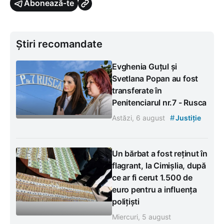
Abonează-te
Știri recomandate
Evghenia Guțul și
Svetlana Popan au fost
transferate în
Penitenciarul nr.7 - Rusca
#
Astăzi, 6 august
Justiție
Un bărbat a fost reținut în
flagrant, la Cimișlia, după
ce ar fi cerut 1.500 de
euro pentru a influența
polițiști
Miercuri, 5 august