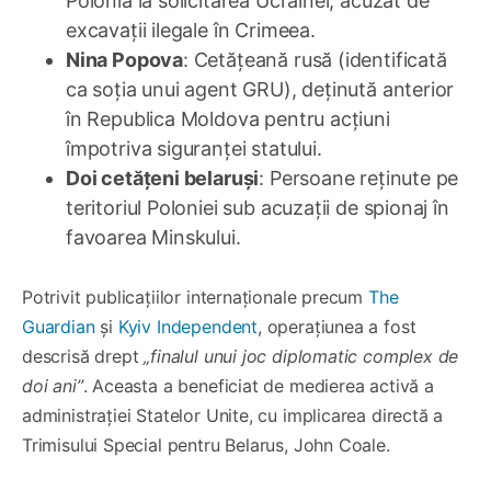
Polonia la solicitarea Ucrainei, acuzat de
excavații ilegale în Crimeea.
Nina Popova
: Cetățeană rusă (identificată
ca soția unui agent GRU), deținută anterior
în Republica Moldova pentru acțiuni
împotriva siguranței statului.
Doi cetățeni belaruși
: Persoane reținute pe
teritoriul Poloniei sub acuzații de spionaj în
favoarea Minskului.
Potrivit publicațiilor internaționale precum
The
Guardian
și
Kyiv Independent
, operațiunea a fost
descrisă drept
„finalul unui joc diplomatic complex de
doi ani”
. Aceasta a beneficiat de medierea activă a
administrației Statelor Unite, cu implicarea directă a
Trimisului Special pentru Belarus, John Coale.