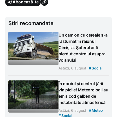
Abonează-te
Știri recomandate
Un camion cu cereale s-a
răsturnat în raionul
Cimișlia. Șoferul ar fi
pierdut controlul asupra
volanului
#
Astăzi, 6 august
Social
În nordul și centrul țării
vin ploile! Meteorologii au
emis cod galben de
instabilitate atmosferică
#
Astăzi, 6 august
Meteo
#
Social