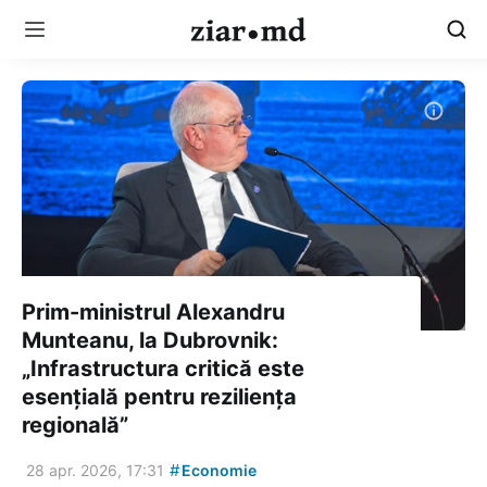
Prim-ministrul Alexandru
Munteanu, la Dubrovnik:
„Infrastructura critică este
esențială pentru reziliența
regională”
#
28 apr. 2026, 17:31
Economie