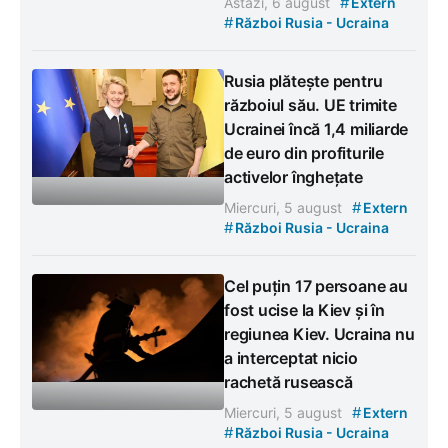
#
Astăzi, 6 august
Extern
#
Război Rusia - Ucraina
Rusia plătește pentru
războiul său. UE trimite
Ucrainei încă 1,4 miliarde
de euro din profiturile
activelor înghețate
#
Miercuri, 5 august
Extern
#
Război Rusia - Ucraina
Cel puțin 17 persoane au
fost ucise la Kiev și în
regiunea Kiev. Ucraina nu
a interceptat nicio
rachetă rusească
#
Miercuri, 5 august
Extern
#
Război Rusia - Ucraina