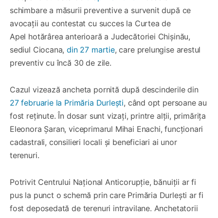
schimbare a măsurii preventive a survenit după ce
avocații au contestat cu succes la Curtea de
Apel hotărârea anterioară a Judecătoriei Chișinău,
sediul Ciocana,
din 27 martie
, care prelungise arestul
preventiv cu încă 30 de zile.
Cazul vizează ancheta pornită după descinderile din
27 februarie la Primăria Durlești
, când opt persoane au
fost reținute. În dosar sunt vizați, printre alții, primărița
Eleonora Șaran, viceprimarul Mihai Enachi, funcționari
cadastrali, consilieri locali și beneficiari ai unor
terenuri.
Potrivit Centrului Național Anticorupție, bănuiții ar fi
pus la punct o schemă prin care Primăria Durlești ar fi
fost deposedată de terenuri intravilane. Anchetatorii