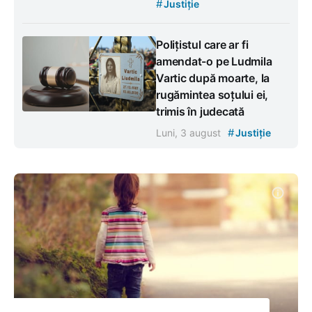
#
Justiție
Polițistul care ar fi
amendat-o pe Ludmila
Vartic după moarte, la
rugămintea soțului ei,
trimis în judecată
#
Luni, 3 august
Justiție