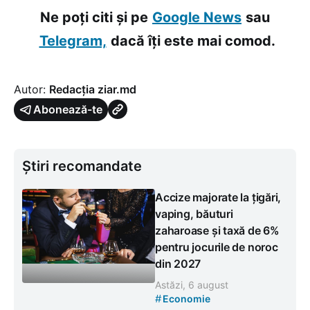
Ne poți citi și pe
Google News
sau
Telegram,
dacă îți este mai comod.
Autor:
Redacția ziar.md
Abonează-te
Știri recomandate
Accize majorate la țigări,
vaping, băuturi
zaharoase și taxă de 6%
pentru jocurile de noroc
din 2027
Astăzi, 6 august
#
Economie