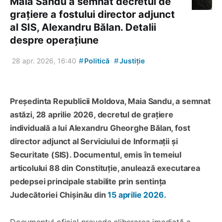
Maia Sandu a semnat decretul de
grațiere a fostului director adjunct
al SIS, Alexandru Bălan. Detalii
despre operațiune
#
#
28 apr. 2026, 16:40
Politică
Justiție
Președinta Republicii Moldova, Maia Sandu, a semnat
astăzi, 28 aprilie 2026, decretul de grațiere
individuală a lui Alexandru Gheorghe Bălan, fost
director adjunct al Serviciului de Informații și
Securitate (SIS). Documentul, emis în temeiul
articolului 88 din Constituție, anulează executarea
pedepsei principale stabilite prin sentința
Judecătoriei Chișinău din
15 aprilie 2026.