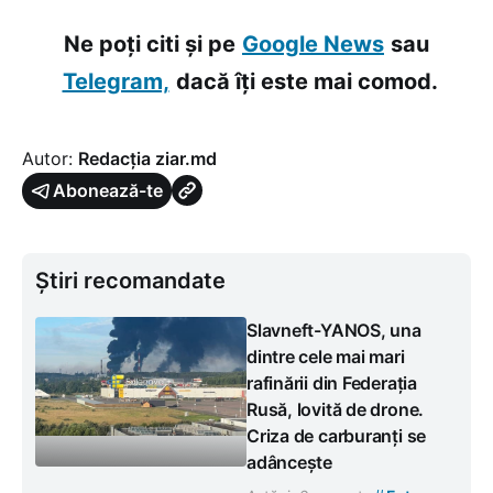
Ne poți citi și pe
Google News
sau
Telegram,
dacă îți este mai comod.
Autor:
Redacția ziar.md
Abonează-te
Știri recomandate
Slavneft-YANOS, una
dintre cele mai mari
rafinării din Federația
Rusă, lovită de drone.
Criza de carburanți se
adâncește