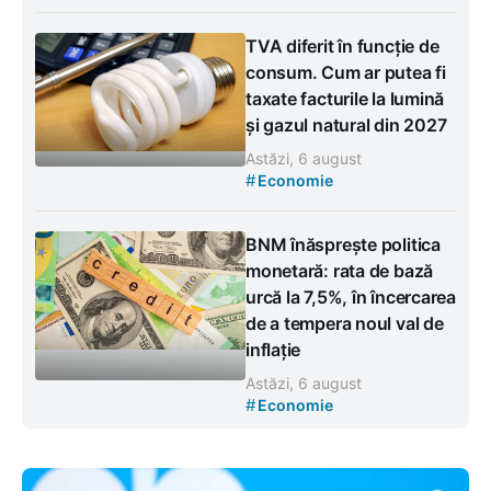
TVA diferit în funcție de
consum. Cum ar putea fi
taxate facturile la lumină
și gazul natural din 2027
Astăzi, 6 august
#
Economie
BNM înăsprește politica
monetară: rata de bază
urcă la 7,5%, în încercarea
de a tempera noul val de
inflație
Astăzi, 6 august
#
Economie