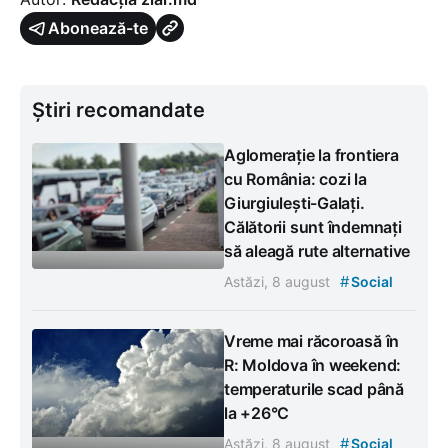
Abonează-te
Știri recomandate
Aglomerație la frontiera
cu România: cozi la
Giurgiulești-Galați.
Călătorii sunt îndemnați
să aleagă rute alternative
#
Astăzi, 8 august
Social
Vreme mai răcoroasă în
R: Moldova în weekend:
temperaturile scad până
la +26°C
#
Astăzi, 8 august
Social