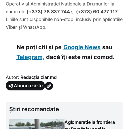
Operativ al Administrației Naționale a Drumurilor la
numerele
(+373) 78 337 744
și
(+373) 60 477 117
.
Liniile sunt disponibile non-stop, inclusiv prin aplicațiile
Viber și WhatsApp.
Ne poți citi și pe
Google News
sau
Telegram,
dacă îți este mai comod.
Autor:
Redacția ziar.md
Abonează-te
Știri recomandate
Aglomerație la frontiera