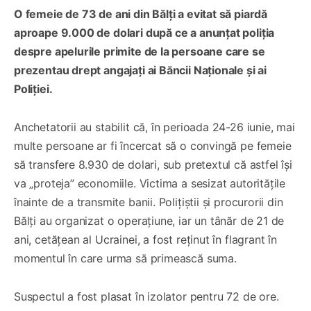
O femeie de 73 de ani din Bălți a evitat să piardă
aproape 9.000 de dolari după ce a anunțat poliția
despre apelurile primite de la persoane care se
prezentau drept angajați ai Băncii Naționale și ai
Poliției.
Anchetatorii au stabilit că, în perioada 24-26 iunie, mai
multe persoane ar fi încercat să o convingă pe femeie
să transfere 8.930 de dolari, sub pretextul că astfel își
va „proteja” economiile. Victima a sesizat autoritățile
înainte de a transmite banii. Polițiștii și procurorii din
Bălți au organizat o operațiune, iar un tânăr de 21 de
ani, cetățean al Ucrainei, a fost reținut în flagrant în
momentul în care urma să primească suma.
Suspectul a fost plasat în izolator pentru 72 de ore.