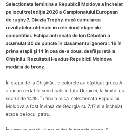
Selecționata feminină a Republicii Moldova a încheiat
pe locul trei ediția 2026 a Campionatului European
de rugby 7, Divizia Trophy, după cumularea
rezultatelor obținute în cele două etape ale
competiției.
Echipa antrenată de Ion Cebotari a
acumulat 30 de puncte în clasamentul general: 16 în
prima etapă și 14 în cea de-a doua, desfășurată la
Chișinău. Rezultatul i-a adus Republicii Moldova
medalia de bronz.
În etapa de la Chișinău, tricolorele au câștigat grupa A,
apoi au cedat în semifinale în fața Ucrainei, la limită, cu
scorul de 14:15. În finala mică, selecționata Republicii
Moldova a fost învinsă de Georgia cu 7:17 și a încheiat
etapa pe locul patru.
În urma punctajului acumulat în ambele etape, R.