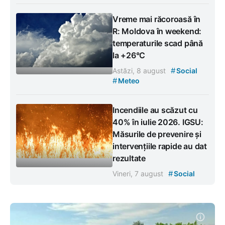
Vreme mai răcoroasă în
R: Moldova în weekend:
temperaturile scad până
la +26°C
#
Astăzi, 8 august
Social
#
Meteo
Incendiile au scăzut cu
40% în iulie 2026. IGSU:
Măsurile de prevenire și
intervențiile rapide au dat
rezultate
#
Vineri, 7 august
Social