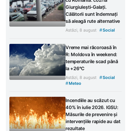
cu România: cozi la
Giurgiulești-Galați.
Călătorii sunt îndemnați
să aleagă rute alternative
#
Astăzi, 8 august
Social
Vreme mai răcoroasă în
R: Moldova în weekend:
temperaturile scad până
la +26°C
#
Astăzi, 8 august
Social
#
Meteo
Incendiile au scăzut cu
40% în iulie 2026. IGSU:
Măsurile de prevenire și
intervențiile rapide au dat
rezultate