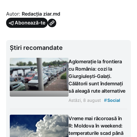
Autor:
Redacția ziar.md
Abonează-te
Știri recomandate
Aglomerație la frontiera
cu România: cozi la
Giurgiulești-Galați.
Călătorii sunt îndemnați
să aleagă rute alternative
#
Astăzi, 8 august
Social
Vreme mai răcoroasă în
R: Moldova în weekend:
temperaturile scad până