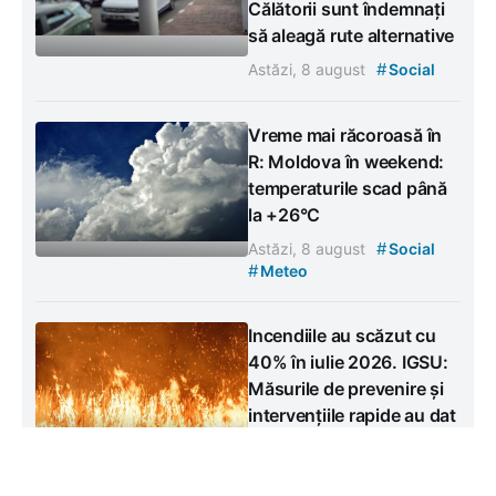
Călătorii sunt îndemnați
să aleagă rute alternative
#
Astăzi, 8 august
Social
Vreme mai răcoroasă în
R: Moldova în weekend:
temperaturile scad până
la +26°C
#
Astăzi, 8 august
Social
#
Meteo
Incendiile au scăzut cu
40% în iulie 2026. IGSU:
Măsurile de prevenire și
intervențiile rapide au dat
rezultate
#
Vineri, 7 august
Social