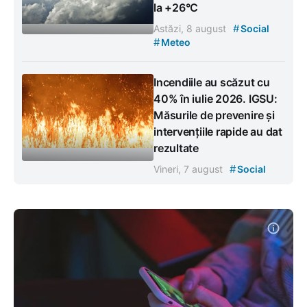
la +26°C
#
Astăzi, 8 august
Social
#
Meteo
Incendiile au scăzut cu
40% în iulie 2026. IGSU:
Măsurile de prevenire și
intervențiile rapide au dat
rezultate
#
Vineri, 7 august
Social