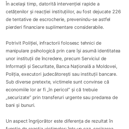
În același timp, datorită intervenției rapide a
cetățenilor și reacției instituțiilor, au fost dejucate 226
de tentative de escrocherie, prevenindu-se astfel
pierderi financiare suplimentare considerabile.
Potrivit Poliției, infractorii folosesc tehnici de
manipulare psihologică prin care își asumă identitatea
unor instituții de încredere, precum Serviciul de
Informații și Securitate, Banca Națională a Moldovei,
Poliția, executori judecătorești sau instituții bancare.
Sub diverse pretexte, victimele sunt convinse că
economiile lor ar fi „în pericol” și că trebuie
„securizate” prin transferuri urgente sau predarea de
bani și bunuri.
Un aspect îngrijorător este diferența de rezultat în
funcție de reacția victimelor: într-un caz, sesizarea