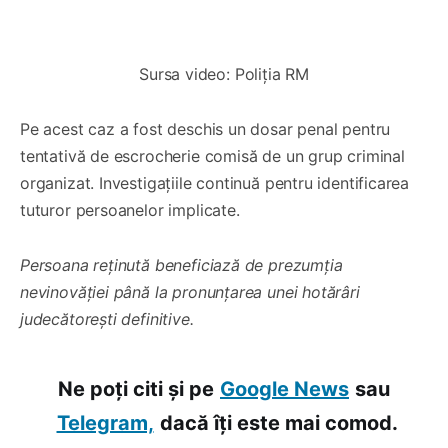
0:00
/
0:52
1×
Sursa video: Poliția RM
Pe acest caz a fost deschis un dosar penal pentru
tentativă de escrocherie comisă de un grup criminal
organizat. Investigațiile continuă pentru identificarea
tuturor persoanelor implicate.
Persoana reținută beneficiază de prezumția
nevinovăției până la pronunțarea unei hotărâri
judecătorești definitive.
Ne poți citi și pe
Google News
sau
Telegram,
dacă îți este mai comod.