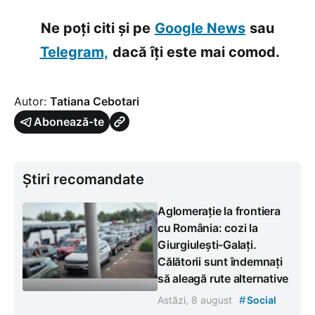
Ne poți citi și pe
Google News
sau
Telegram,
dacă îți este mai comod.
Autor:
Tatiana Cebotari
Abonează-te
Știri recomandate
Aglomerație la frontiera
cu România: cozi la
Giurgiulești-Galați.
Călătorii sunt îndemnați
să aleagă rute alternative
#
Astăzi, 8 august
Social