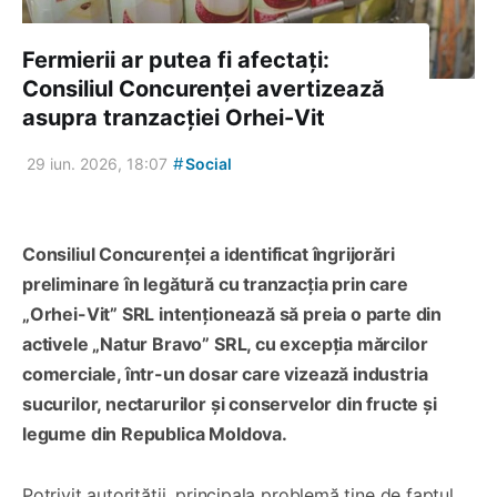
Fermierii ar putea fi afectați:
Consiliul Concurenței avertizează
asupra tranzacției Orhei-Vit
#
29 iun. 2026, 18:07
Social
Consiliul Concurenței a identificat îngrijorări
preliminare în legătură cu tranzacția prin care
„Orhei-Vit” SRL intenționează să preia o parte din
activele „Natur Bravo” SRL, cu excepția mărcilor
comerciale, într-un dosar care vizează industria
sucurilor, nectarurilor și conservelor din fructe și
legume din Republica Moldova.
Potrivit autorității, principala problemă ține de faptul