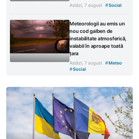
#
Astăzi, 7 august
Social
Meteorologii au emis un
nou cod galben de
instabilitate atmosferică,
valabil în aproape toată
țara
#
Astăzi, 7 august
Meteo
#
Social