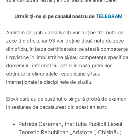
sunt candidați restanțieri din sesiunile anterioare.
Urmăriți-ne și pe canalul nostru de
TELEGRAM
Amintim că, patru absolvenți vor obține trei note de
zece din oficiu, iar 93 vor obține două note de zece
din oficiu, în baza certificatelor ce atestă competențe
lingvistice în limbi străine și/sau competențe specifice
domeniului informaticii, cât și în baza premiilor
obținute la olimpiadele republicane și/sau
internaționale la disciplinele de studiu.
Elevii care au de susținut o singură probă de examen
în sesiunea de bacalaureat din acest an sunt:
Patricia Caraman, Instituția Publică Liceul
Teoretic Republican „Aristotel”, Chișinău;