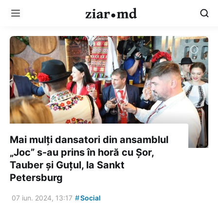
Mai mulți dansatori din ansamblul
„Joc” s-au prins în horă cu Șor,
Tauber și Guțul, la Sankt
Petersburg
#
07 iun. 2024, 13:17
Social