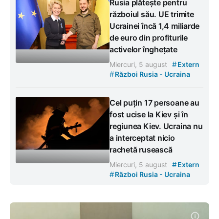
Rusia plătește pentru
războiul său. UE trimite
Ucrainei încă 1,4 miliarde
de euro din profiturile
activelor înghețate
#
Miercuri, 5 august
Extern
#
Război Rusia - Ucraina
Cel puțin 17 persoane au
fost ucise la Kiev și în
regiunea Kiev. Ucraina nu
a interceptat nicio
rachetă rusească
#
Miercuri, 5 august
Extern
#
Război Rusia - Ucraina