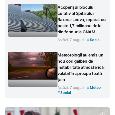
Acoperișul blocului
curativ al Spitalului
Raional Leova, reparat cu
peste 1,7 milioane de lei
din fondurile CNAM
#
Astăzi, 7 august
Social
Meteorologii au emis un
nou cod galben de
instabilitate atmosferică,
valabil în aproape toată
țara
#
Astăzi, 7 august
Meteo
#
Social