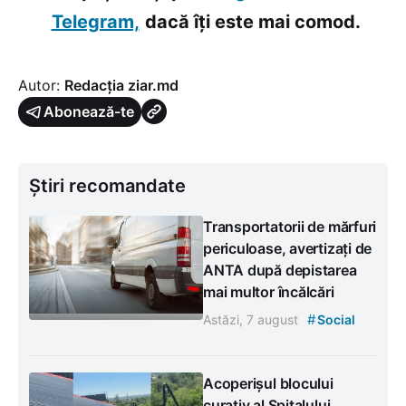
Telegram,
dacă îți este mai comod.
Autor:
Redacția ziar.md
Abonează-te
Știri recomandate
Transportatorii de mărfuri
periculoase, avertizați de
ANTA după depistarea
mai multor încălcări
#
Astăzi, 7 august
Social
Acoperișul blocului
curativ al Spitalului