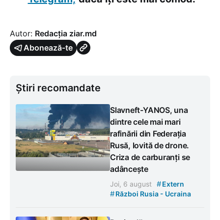
Autor:
Redacția ziar.md
Abonează-te
Știri recomandate
Slavneft-YANOS, una
dintre cele mai mari
rafinării din Federația
Rusă, lovită de drone.
Criza de carburanți se
adâncește
#
Joi, 6 august
Extern
#
Război Rusia - Ucraina