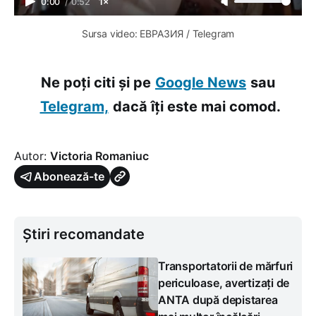
0:00
/
0:52
1×
Sursa video: ЕВРАЗИЯ / Telegram
Ne poți citi și pe
Google News
sau
Telegram,
dacă îți este mai comod.
Autor:
Victoria Romaniuc
Abonează-te
Știri recomandate
Transportatorii de mărfuri
periculoase, avertizați de
ANTA după depistarea