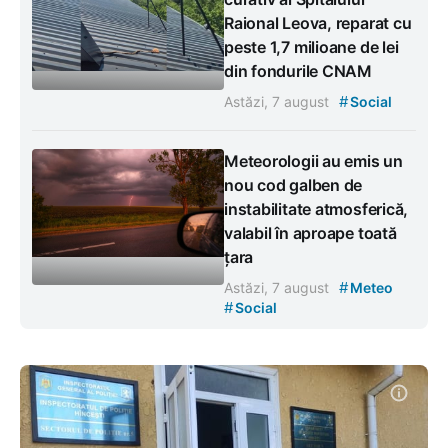
Raional Leova, reparat cu
peste 1,7 milioane de lei
din fondurile CNAM
#
Astăzi, 7 august
Social
Meteorologii au emis un
nou cod galben de
instabilitate atmosferică,
valabil în aproape toată
țara
#
Astăzi, 7 august
Meteo
#
Social