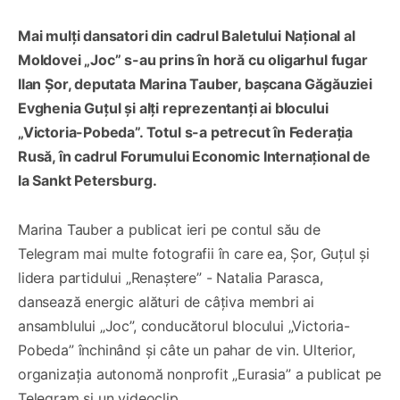
Mai mulți dansatori din cadrul Baletului Național al
Moldovei „Joc” s-au prins în horă cu oligarhul fugar
Ilan Șor, deputata Marina Tauber, bașcana Găgăuziei
Evghenia Guțul și alți reprezentanți ai blocului
„Victoria-Pobeda”. Totul s-a petrecut în Federația
Rusă, în cadrul Forumului Economic Internațional de
la Sankt Petersburg.
Marina Tauber a publicat ieri pe contul său de
Telegram mai multe fotografii în care ea, Șor, Guțul și
lidera partidului „Renaștere” - Natalia Parasca,
dansează energic alături de câțiva membri ai
ansamblului „Joc”, conducătorul blocului „Victoria-
Pobeda” închinând și câte un pahar de vin. Ulterior,
organizația autonomă nonprofit „Eurasia” a publicat pe
Telegram și un videoclip.