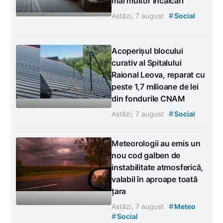
mai multor încălcări
#
Astăzi, 7 august
Social
Acoperișul blocului
curativ al Spitalului
Raional Leova, reparat cu
peste 1,7 milioane de lei
din fondurile CNAM
#
Astăzi, 7 august
Social
Meteorologii au emis un
nou cod galben de
instabilitate atmosferică,
valabil în aproape toată
țara
#
Astăzi, 7 august
Meteo
#
Social