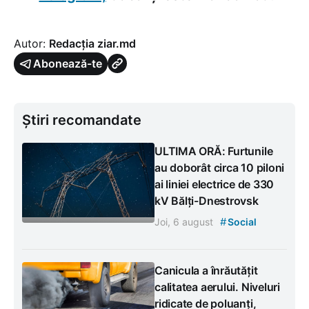
Autor:
Redacția ziar.md
Abonează-te
Știri recomandate
ULTIMA ORĂ: Furtunile
au doborât circa 10 piloni
ai liniei electrice de 330
kV Bălți-Dnestrovsk
#
Joi, 6 august
Social
Canicula a înrăutățit
calitatea aerului. Niveluri
ridicate de poluanți,