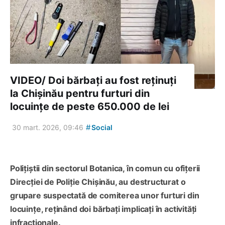
VIDEO/ Doi bărbați au fost reținuți
la Chișinău pentru furturi din
locuințe de peste 650.000 de lei
#
30 mart. 2026, 09:46
Social
Polițiștii din sectorul Botanica, în comun cu ofițerii
Direcției de Poliție Chișinău, au destructurat o
grupare suspectată de comiterea unor furturi din
locuințe, reținând doi bărbați implicați în activități
infracționale.