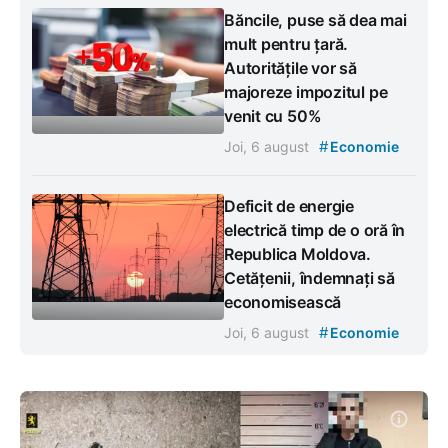
Băncile, puse să dea mai
mult pentru țară.
Autoritățile vor să
majoreze impozitul pe
venit cu 50%
#
Joi, 6 august
Economie
Deficit de energie
electrică timp de o oră în
Republica Moldova.
Cetățenii, îndemnați să
economisească
#
Joi, 6 august
Economie