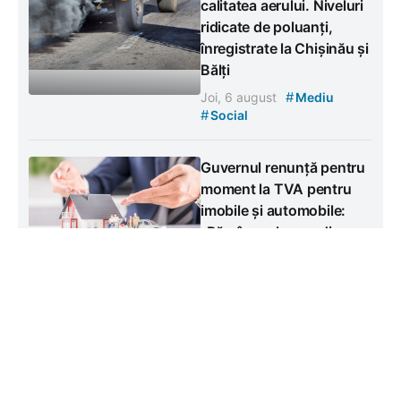
calitatea aerului. Niveluri
ridicate de poluanți,
înregistrate la Chișinău și
Bălți
#
Joi, 6 august
Mediu
#
Social
Guvernul renunță pentru
moment la TVA pentru
imobile și automobile:
„Rămânem la paradigma
accizării”
#
Joi, 6 august
Social