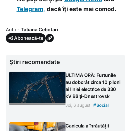
Telegram,
dacă îți este mai comod.
Autor:
Tatiana Cebotari
Abonează-te
Știri recomandate
ULTIMA ORĂ: Furtunile
au doborât circa 10 piloni
ai liniei electrice de 330
kV Bălți-Dnestrovsk
#
Joi, 6 august
Social
Canicula a înrăutățit