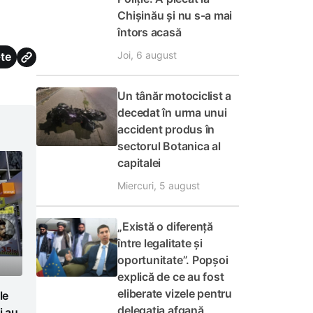
Chișinău și nu s-a mai
întors acasă
Joi, 6 august
te
Un tânăr motociclist a
decedat în urma unui
accident produs în
sectorul Botanica al
capitalei
Miercuri, 5 august
„Există o diferență
între legalitate și
oportunitate”. Popșoi
explică de ce au fost
eliberate vizele pentru
le
delegația afgană
i au