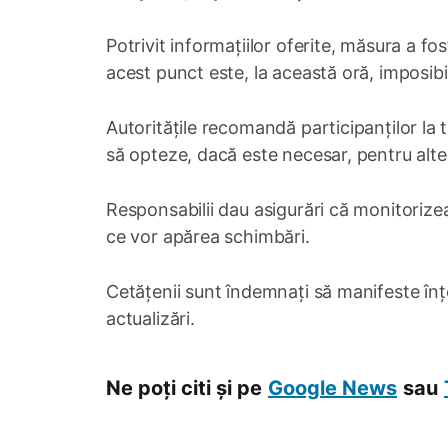
Potrivit informațiilor oferite, măsura a fo
acest punct este, la această oră, imposibi
Autoritățile recomandă participanților la t
să opteze, dacă este necesar, pentru alte 
Responsabilii dau asigurări că monitorizea
ce vor apărea schimbări.
Cetățenii sunt îndemnați să manifeste înț
actualizări.
Ne poți citi și pe
Google News
sau