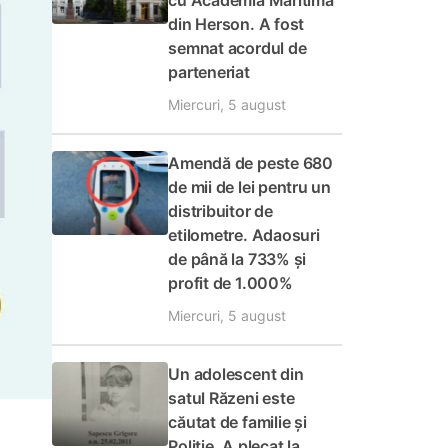
cu Academia Maritimă
din Herson. A fost
semnat acordul de
parteneriat
Miercuri, 5 august
Amendă de peste 680
de mii de lei pentru un
distribuitor de
etilometre. Adaosuri
de până la 733% și
profit de 1.000%
Miercuri, 5 august
Un adolescent din
satul Răzeni este
căutat de familie și
Poliție. A plecat la