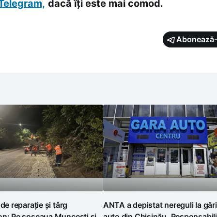
Telegram,
dacă îți este mai comod.
Abonează-
 de reparație și târg
ANTA a depistat nereguli la gări
on: Pe șoseaua Muncești și
auto din Chișinău. Responsabili