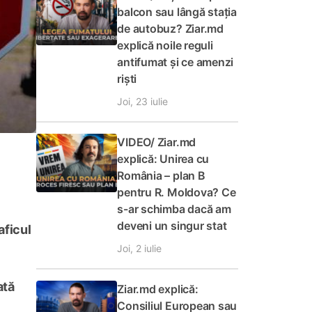
balcon sau lângă stația
de autobuz? Ziar.md
explică noile reguli
antifumat și ce amenzi
riști
Joi, 23 iulie
VIDEO/ Ziar.md
explică: Unirea cu
România – plan B
pentru R. Moldova? Ce
s-ar schimba dacă am
deveni un singur stat
aficul
Joi, 2 iulie
ată
Ziar.md explică:
Consiliul European sau