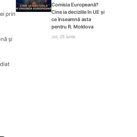
Comisia Europeană?
Cine ia deciziile în UE și
ei prin
ce înseamnă asta
pentru R. Moldova
Joi, 25 iunie
onă și
diat