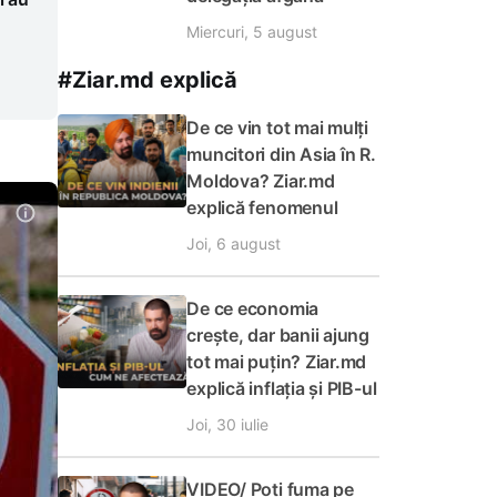
Miercuri, 5 august
#Ziar.md explică
De ce vin tot mai mulți
muncitori din Asia în R.
Moldova? Ziar.md
explică fenomenul
Joi, 6 august
De ce economia
crește, dar banii ajung
tot mai puțin? Ziar.md
explică inflația și PIB-ul
Joi, 30 iulie
VIDEO/ Poți fuma pe