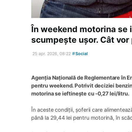
În weekend motorina se i
scumpește ușor. Cât vor p
#
25 apr. 2026, 08:22
Social
Agenția Națională de Reglementare în Ene
pentru weekend. Potrivit deciziei benzin
motorina se ieftinește cu -0,27 lei/litru.
În aceste condiții, șoferii care alimenteaz
până la 29,44 lei pentru motorină, în scă