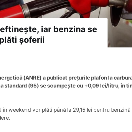
eftinește, iar benzina se
lăti șoferii
rgetică (ANRE) a publicat prețurile plafon la carbur
a standard (95) se scumpește cu +0,09 lei/litru, în t
ă în weekend vor plăti până la 29,15 lei pentru benzină 
dere.