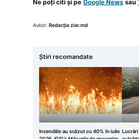
Ne poți citi și pe
Google News
sau
Autor:
Redacția ziar.md
Știri recomandate
Incendiile au scăzut cu 40% în iulie
Lucrări
2026. IGSU: Măsurile de prevenire
autoht