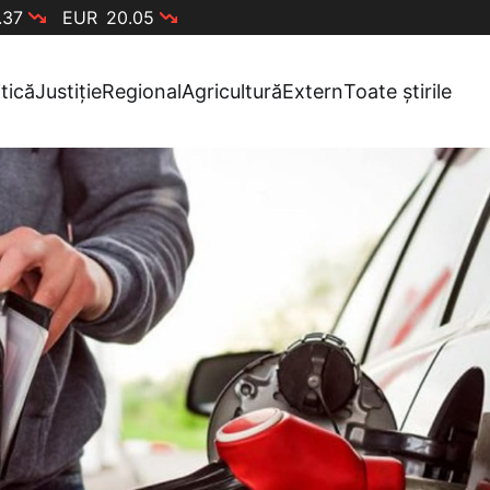
.37
EUR
20.05
itică
Justiție
Regional
Agricultură
Extern
Toate știrile