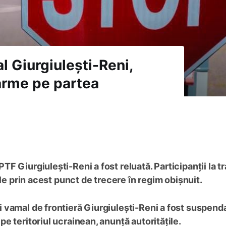
l Giurgiulești-Reni,
larme pe partea
TF Giurgiulești-Reni a fost reluată. Participanții la tr
ile prin acest punct de trecere în regim obișnuit.
 vamal de frontieră Giurgiulești-Reni a fost suspend
e teritoriul ucrainean, anunță autoritățile.