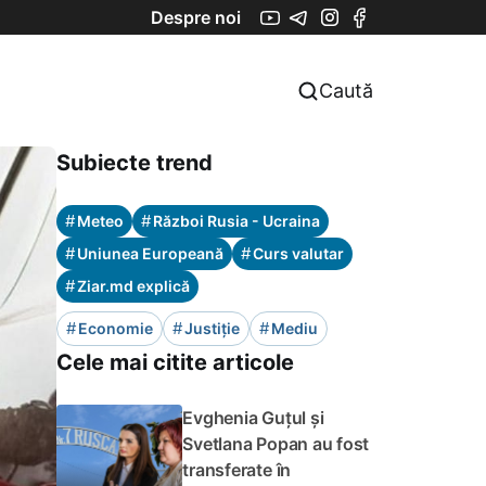
Despre noi
Caută
Subiecte trend
#
#
Meteo
Război Rusia - Ucraina
#
#
Uniunea Europeană
Curs valutar
#
Ziar.md explică
#
#
#
Economie
Justiție
Mediu
Cele mai citite articole
Evghenia Guțul și
Svetlana Popan au fost
transferate în