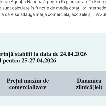
lite de Agenția Națională pentru Reglementare în Energ
 sunt calculate în funcție de media cotațiilor internați
le, la care se adaugă marja comercială, accizele și TVA-ul