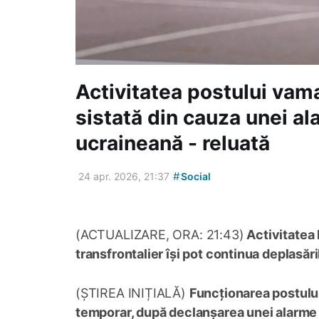
Activitatea postului vama
sistată din cauza unei a
ucraineană - reluată
#
24 apr. 2026, 21:37
Social
(ACTUALIZARE, ORA: 21:43)
Activitatea P
transfrontalier își pot continua deplasăr
(ȘTIREA INIȚIALĂ)
Funcționarea postului
temporar, după declanșarea unei alarme p