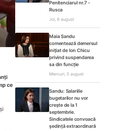
Penitenciarul nr.7 -
Rusca
Joi, 6 august
Maia Sandu
comentează demersul
inițiat de Ion Chicu
privind suspendarea
sa din funcție
Miercuri, 5 august
anți
imp ce
Sandu: Salariile
bugetarilor nu vor
crește de la 1
și
septembrie.
Sindicatele convoacă
ședință extraordinară