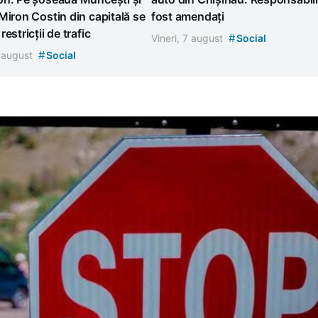
Miron Costin din capitală se
fost amendați
estricții de trafic
#
Vineri, 7 august
Social
#
7 august
Social