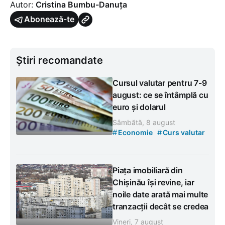
Autor:
Cristina Bumbu-Danuța
Abonează-te
Știri recomandate
Cursul valutar pentru 7-9
august: ce se întâmplă cu
euro și dolarul
Sâmbătă, 8 august
#
#
Economie
Curs valutar
Piața imobiliară din
Chișinău își revine, iar
noile date arată mai multe
tranzacții decât se credea
Vineri, 7 august