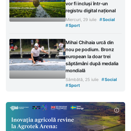
vor fi incluși într-un
registru digital național
#
Miercuri, 29 iulie
Social
#
Sport
Mihai Chihaia urcă din
nou pe podium. Bronz
european la doar trei
săptămâni după medalia
mondială
#
Sâmbătă, 25 iulie
Social
#
Sport