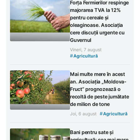
Forța Fermierilor respinge
majorarea TVA la 12%
pentru cereale și
oleaginoase. Asociația
cere discuții urgente cu
Guvernul
Vineri, 7 august
#
Agricultură
Mai multe mere în acest
an. Asociația „Moldova-
Fruct” prognozează o
recoltă de peste jumătate
de milion de tone
#
Joi, 6 august
Agricultură
Bani pentru sate și
agricultură: cea mai mare