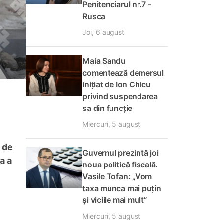
Penitenciarul nr.7 -
Rusca
Joi, 6 august
Maia Sandu
comentează demersul
inițiat de Ion Chicu
privind suspendarea
sa din funcție
Miercuri, 5 august
e de
Guvernul prezintă joi
a a
noua politică fiscală.
Vasile Tofan: „Vom
taxa munca mai puțin
și viciile mai mult”
Miercuri, 5 august