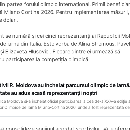
 din partea forului olimpic internațional. Primii beneficiar
arnă Milano Cortina 2026. Pentru implementarea măsurii,
 dolari.
ant se numără și cei cinci reprezentanți ai Republicii M
 de iarnă din Italia. Este vorba de Alina Stremous, Pave
 Elizaveta Hlusovici. Fiecare dintre ei urmează să
u participarea la competiția olimpică.
ivii R. Moldova au încheiat parcursul olimpic de iarnă
tate au adus acasă reprezentanții noștri
ica Moldova și-a încheiat oficial participarea la cea de-a XXV-a ediție 
lor Olimpice de Iarnă Milano-Cortina 2026, unde a fost reprezentată de
ie formată din cinci sportivi. Ultima sportivă care a intrat în concurs a 
nista Alina Stremous, care a evoluat în proba de sprint 7,5
ă consolideze sprijinul acordat sportivilor, să le ofere