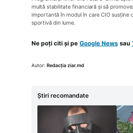
multă stabilitate financiară și să promove
importantă în modul în care CIO susține d
sportivă din lume.
Ne poți citi și pe
Google News
sau
Autor:
Redacția ziar.md
Știri recomandate