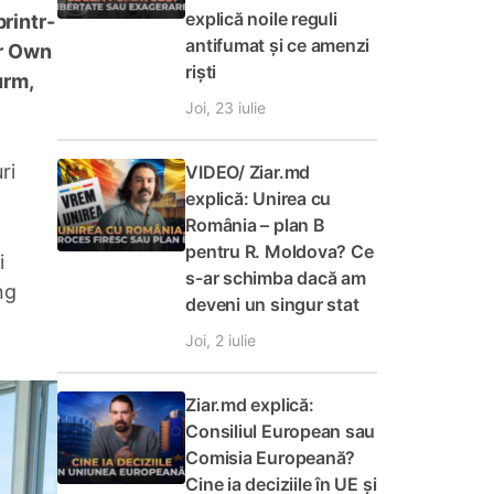
explică noile reguli
rintr-
antifumat și ce amenzi
ur Own
riști
urm,
Joi, 23 iulie
ri
VIDEO/ Ziar.md
explică: Unirea cu
România – plan B
pentru R. Moldova? Ce
i
s-ar schimba dacă am
ng
deveni un singur stat
Joi, 2 iulie
Ziar.md explică:
Consiliul European sau
Comisia Europeană?
Cine ia deciziile în UE și