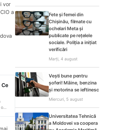
i vor
 CIO a
Fete și femei din
Chișinău, filmate cu
ochelari Meta și
publicate pe rețelele
oldova
sociale. Poliția a inițiat
l
verificări
Marți, 4 august
Vești bune pentru
șoferi! Mâine, benzina
. Ce
și motorina se ieftinesc
Miercuri, 5 august
a
 o
fost
Universitatea Tehnică
a Moldovei va coopera
 mai