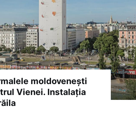
armalele moldovenești
rul Vienei. Instalația
ăila