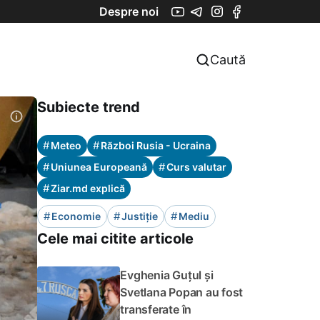
Despre noi
Caută
Subiecte trend
#
#
Meteo
Război Rusia - Ucraina
#
#
Uniunea Europeană
Curs valutar
#
Ziar.md explică
#
#
#
Economie
Justiție
Mediu
Cele mai citite articole
Evghenia Guțul și
Svetlana Popan au fost
transferate în