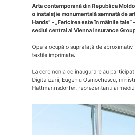
Arta contemporană din Republica Moldova
o instalație monumentală semnată de arti
Hands” - „Fericirea este în mâinile tale” 
sediul central al Vienna Insurance Group
Opera ocupă o suprafață de aproximativ 4.
textile imprimate.
La ceremonia de inaugurare au participat 
Digitalizării, Eugeniu Osmochescu, ministr
Hattmannsdorfer, reprezentanți ai mediulu