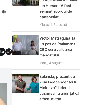
cu Academia Maritimă
din Herson. A fost
semnat acordul de
iție
parteneriat
Miercuri, 5 august
Victor Mătrăgună, la
un pas de Parlament.
CEC cere validarea
te
mandatului
Marți, 4 august
Zelenski, prezent de
Ziua Independenței R.
Moldova? Liderul
ucrainean a anunțat că
a fost invitat