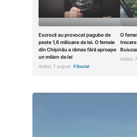
Escrocii au provocat pagube de
O femei
peste 1,6 milioane de lei. O femeie
trecere
din Chișinău a rămas fără aproape
Buiucan
un milion de lei
Astăzi, 
#
Astăzi, 7 august
Social