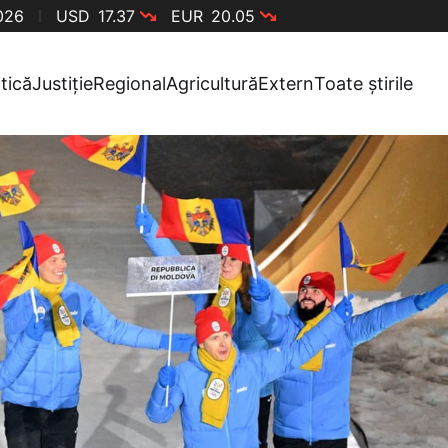
2026
USD
17.37
EUR
20.05
itică
Justiție
Regional
Agricultură
Extern
Toate știrile