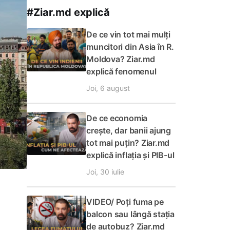
#Ziar.md explică
De ce vin tot mai mulți
muncitori din Asia în R.
Moldova? Ziar.md
explică fenomenul
Joi, 6 august
De ce economia
crește, dar banii ajung
tot mai puțin? Ziar.md
explică inflația și PIB-ul
Joi, 30 iulie
VIDEO/ Poți fuma pe
balcon sau lângă stația
de autobuz? Ziar.md