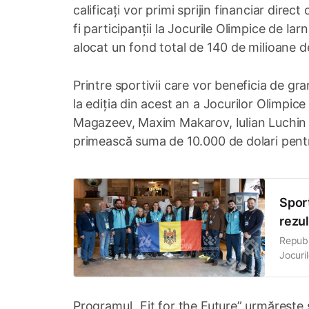
calificați vor primi sprijin financiar direct
fi participanții la Jocurile Olimpice de I
alocat un fond total de 140 de milioane de
Printre sportivii care vor beneficia de gr
la ediția din acest an a Jocurilor Olimpice
Magazeev, Maxim Makarov, Iulian Luchin și
primească suma de 10.000 de dolari pentr
Sport
rezul
Republ
Jocuri
delegaț
biatlo
Programul „Fit for the Future” urmărește s