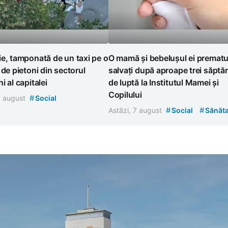
e, tamponată de un taxi pe o
O mamă și bebelușul ei prematu
 de pietoni din sectorul
salvați după aproape trei săptă
i al capitalei
de luptă la Institutul Mamei și
Copilului
#
7 august
Social
#
#
Astăzi, 7 august
Social
Sănăta