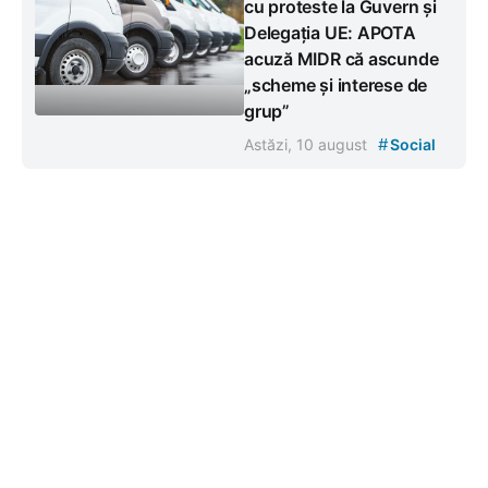
cu proteste la Guvern și
Delegația UE: APOTA
acuză MIDR că ascunde
„scheme și interese de
grup”
#
Astăzi, 10 august
Social