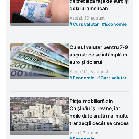
depreciază față de euro și
dolarul american
Astăzi, 10 august
#
#
Curs valutar
Economie
Cursul valutar pentru 7-9
august: ce se întâmplă cu
euro și dolarul
Sâmbătă, 8 august
#
#
Economie
Curs valutar
Piața imobiliară din
Chișinău își revine, iar
noile date arată mai multe
tranzacții decât se credea
Vineri, 7 august
#
Economie