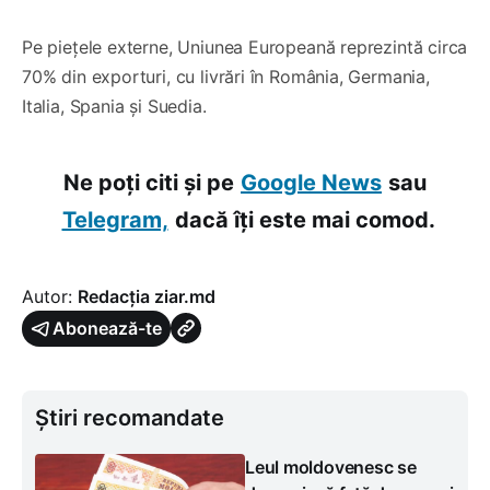
Pe piețele externe, Uniunea Europeană reprezintă circa
70% din exporturi, cu livrări în România, Germania,
Italia, Spania și Suedia.
Ne poți citi și pe
Google News
sau
Telegram,
dacă îți este mai comod.
Autor:
Redacția ziar.md
Abonează-te
Știri recomandate
Leul moldovenesc se