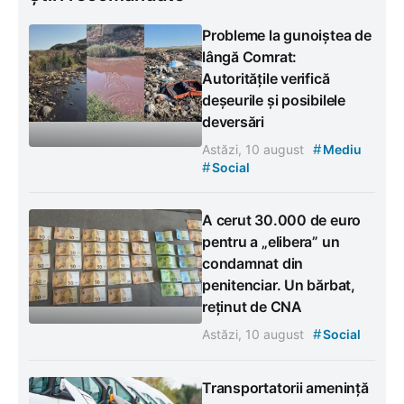
Probleme la gunoiștea de
lângă Comrat:
Autoritățile verifică
deșeurile și posibilele
deversări
#
Astăzi, 10 august
Mediu
#
Social
A cerut 30.000 de euro
pentru a „elibera” un
condamnat din
penitenciar. Un bărbat,
reținut de CNA
#
Astăzi, 10 august
Social
Transportatorii amenință