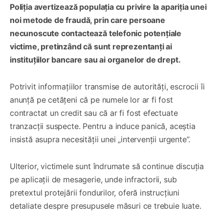
Poliția avertizează populația cu privire la apariția unei
noi metode de fraudă, prin care persoane
necunoscute contactează telefonic potențiale
victime, pretinzând că sunt reprezentanți ai
instituțiilor bancare sau ai organelor de drept.
Potrivit informațiilor transmise de autorități, escrocii îi
anunță pe cetățeni că pe numele lor ar fi fost
contractat un credit sau că ar fi fost efectuate
tranzacții suspecte. Pentru a induce panică, aceștia
insistă asupra necesității unei „intervenții urgente”.
Ulterior, victimele sunt îndrumate să continue discuția
pe aplicații de mesagerie, unde infractorii, sub
pretextul protejării fondurilor, oferă instrucțiuni
detaliate despre presupusele măsuri ce trebuie luate.