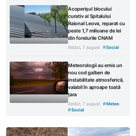
Acoperișul blocului
curativ al Spitalului
Raional Leova, reparat cu
peste 1,7 milioane de lei
din fondurile CNAM
#
Astăzi, 7 august
Social
Meteorologii au emis un
nou cod galben de
instabilitate atmosferică,
valabil în aproape toată
țara
#
Astăzi, 7 august
Meteo
#
Social