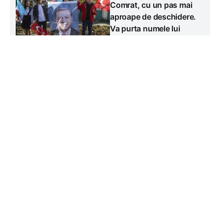
Comrat, cu un pas mai
aproape de deschidere.
Va purta numele lui
Recep Tayyip Erdoğan
Miercuri, 5 august
#
#
Educație
Social
#
Regional
Eșecul negocierilor de pace dintre