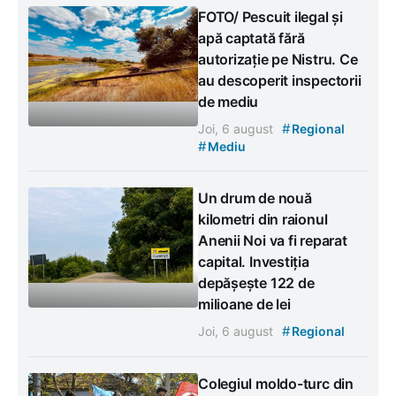
FOTO/ Pescuit ilegal și
apă captată fără
autorizație pe Nistru. Ce
au descoperit inspectorii
de mediu
#
Joi, 6 august
Regional
#
Mediu
Un drum de nouă
kilometri din raionul
Anenii Noi va fi reparat
capital. Investiția
depășește 122 de
milioane de lei
#
Joi, 6 august
Regional
Colegiul moldo-turc din