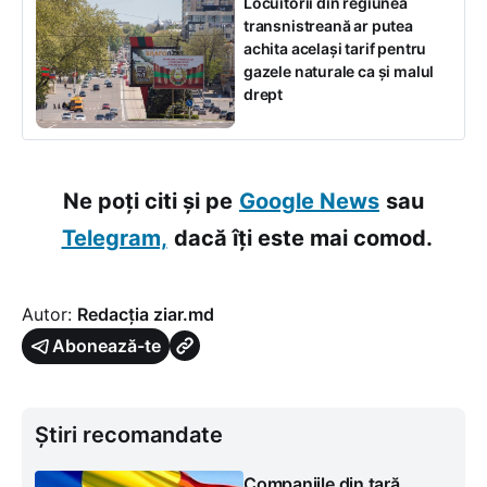
Locuitorii din regiunea
transnistreană ar putea
achita același tarif pentru
gazele naturale ca și malul
drept
Ne poți citi și pe
Google News
sau
Telegram,
dacă îți este mai comod.
Autor:
Redacția ziar.md
Abonează-te
Știri recomandate
Companiile din țară,