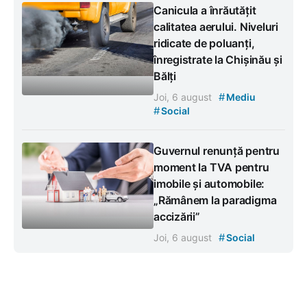
Canicula a înrăutățit
calitatea aerului. Niveluri
ridicate de poluanți,
înregistrate la Chișinău și
Bălți
#
Joi, 6 august
Mediu
#
Social
Guvernul renunță pentru
moment la TVA pentru
imobile și automobile:
„Rămânem la paradigma
accizării”
#
Joi, 6 august
Social