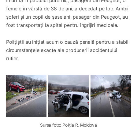
În urma impactului puternic, pasagera din Peugeot, o
femeie în vârstă de 38 de ani, a decedat pe loc. Ambii
șoferi și un copil de șase ani, pasager din Peugeot, au
fost transportați la spital pentru îngrijiri medicale.
Polițiștii au inițiat acum o cauză penală pentru a stabili
circumstanțele exacte ale producerii accidentului
rutier.
Sursa foto: Poliția R. Moldova